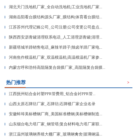
湖北天门洗地机厂家_全自动洗地机|工业洗地机厂家...
▎
湖南岳阳看台膜结构源头厂家_膜结构|体育看台膜结...
▎
江苏苏州代理记账公司_公司注册|公司变更公司盘点...
▎
陕西西安沥青罐清理联系电话_人工清理沥青罐|清理...
▎
新疆塔城羊蹄销售电话_麻辣羊蹄子|辣卤羊蹄厂家电...
▎
河南焦作模温机厂家_双温模温机|高温模温机厂家参...
▎
内蒙古呼和浩特高阻隔复合袋膜厂家_高阻隔复合袋膜...
▎
热门推荐
>
江西抚州铝合金衬塑PPR管费用_铝合金衬PPR管...
▎
山西太原石牌坊厂家_石牌坊|石牌楼厂家企业名录
▎
安徽蚌埠美标槽钢厂商_美国标准槽钢|美标槽钢制造...
▎
山东烟台电力塔厂家_钢管塔|复合材料电力塔厂家联...
▎
浙江温州玻璃钢养殖大棚厂家_玻璃钢禽舍|玻璃钢温...
▎