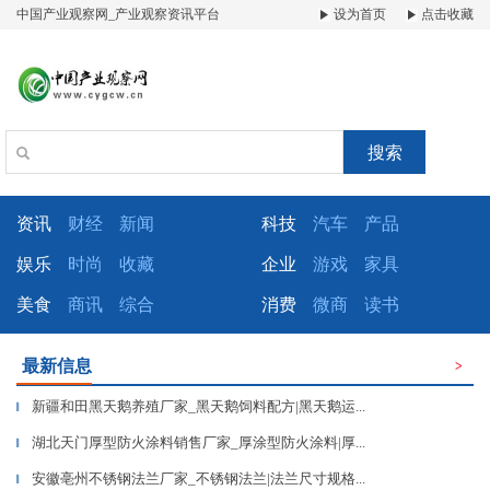
中国产业观察网_产业观察资讯平台
设为首页
点击收藏
搜索
资讯
财经
新闻
科技
汽车
产品
娱乐
时尚
收藏
企业
游戏
家具
美食
商讯
综合
消费
微商
读书
最新信息
>
新疆和田黑天鹅养殖厂家_黑天鹅饲料配方|黑天鹅运...
▎
湖北天门厚型防火涂料销售厂家_厚涂型防火涂料|厚...
▎
安徽亳州不锈钢法兰厂家_不锈钢法兰|法兰尺寸规格...
▎