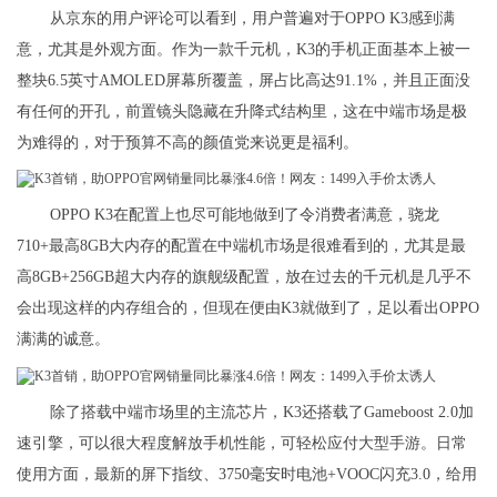
从京东的用户评论可以看到，用户普遍对于OPPO K3感到满
意，尤其是外观方面。作为一款千元机，K3的手机正面基本上被一
整块6.5英寸AMOLED屏幕所覆盖，屏占比高达91.1%，并且正面没
有任何的开孔，前置镜头隐藏在升降式结构里，这在中端市场是极
为难得的，对于预算不高的颜值党来说更是福利。
OPPO K3在配置上也尽可能地做到了令消费者满意，骁龙
710+最高8GB大内存的配置在中端机市场是很难看到的，尤其是最
高8GB+256GB超大内存的旗舰级配置，放在过去的千元机是几乎不
会出现这样的内存组合的，但现在便由K3就做到了，足以看出OPPO
满满的诚意。
除了搭载中端市场里的主流芯片，K3还搭载了Gameboost 2.0加
速引擎，可以很大程度解放手机性能，可轻松应付大型手游。日常
使用方面，最新的屏下指纹、3750毫安时电池+VOOC闪充3.0，给用