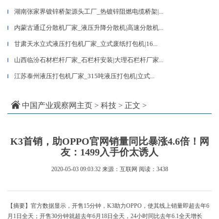
湖南张家界镀锌桥架源头工厂_热镀锌阻燃电缆桥架|...
▎
内蒙古通辽分散机厂家_液压升降分散机|高速分散机...
▎
甘肃天水立式液压打包机厂家_立式废纸打包机|16...
▎
山西临汾石材栏杆厂家_石栏杆安装|大理石栏杆厂家...
▎
江苏泰州液压打包机厂家_315吨液压打包机|立式...
▎
中国产业观察网主页
>
科技
> 正文 >
K3首销，助OPPO官网销量同比暴涨4.6倍！网
友：1499入手价太诱人
2020-05-03 09:03:32
来源：互联网
阅读：3438
【摘要】官方数据显示，开售15分钟，K3助力OPPO，使其线上销量即超去年6
月1日全天；开售30分钟就超去年6月18日全天，24小时同比去年6.1全天增长