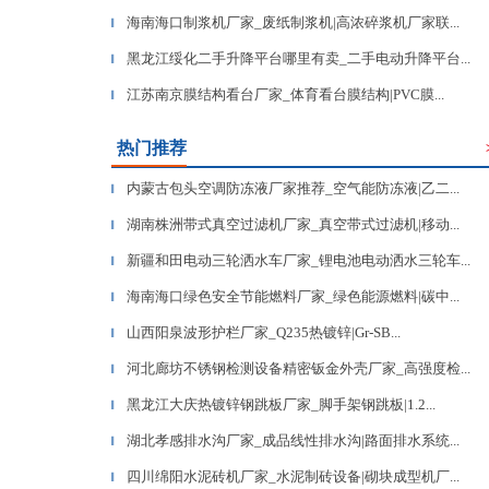
海南海口制浆机厂家_废纸制浆机|高浓碎浆机厂家联...
▎
黑龙江绥化二手升降平台哪里有卖_二手电动升降平台...
▎
江苏南京膜结构看台厂家_体育看台膜结构|PVC膜...
▎
热门推荐
内蒙古包头空调防冻液厂家推荐_空气能防冻液|乙二...
▎
湖南株洲带式真空过滤机厂家_真空带式过滤机|移动...
▎
新疆和田电动三轮洒水车厂家_锂电池电动洒水三轮车...
▎
海南海口绿色安全节能燃料厂家_绿色能源燃料|碳中...
▎
山西阳泉波形护栏厂家_Q235热镀锌|Gr-SB...
▎
河北廊坊不锈钢检测设备精密钣金外壳厂家_高强度检...
▎
黑龙江大庆热镀锌钢跳板厂家_脚手架钢跳板|1.2...
▎
湖北孝感排水沟厂家_成品线性排水沟|路面排水系统...
▎
四川绵阳水泥砖机厂家_水泥制砖设备|砌块成型机厂...
▎