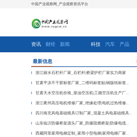
中国产业观察网_产业观察资讯平台
资讯
财经
新闻
科技
汽车
产品
最新信息
浙江丽水石栏杆厂家_石栏杆|桥梁护栏厂家实力商家
▎
甘肃平凉不干胶标签厂家_二维码标签贴|铜版纸标签...
▎
甘肃天水空压机价格_柴油空压机|工频空压机生产厂...
▎
浙江衢州高压电机维修厂家_绝缘处理|电机过热维修...
▎
四川南充风电基础模具订制厂家_混凝土风电基础模具...
▎
山东临沂防爆桥架源头厂家_防爆阻燃桥架|防爆电缆...
▎
西藏阿里家用电梯定制_家用小型电梯|家用电梯厂家...
▎