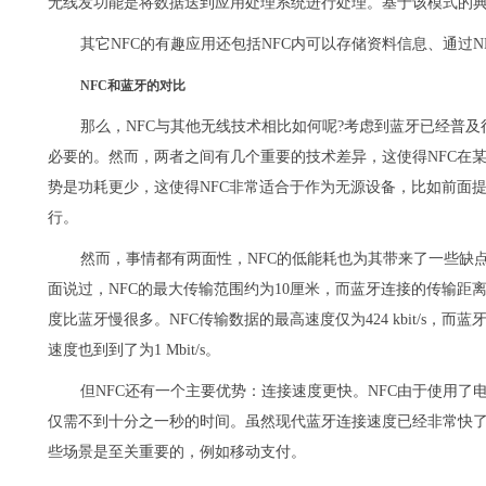
无线发功能是将数据送到应用处理系统进行处理。基于该模式的
其它NFC的有趣应用还包括NFC内可以存储资料信息、通过
NFC和蓝牙的对比
那么，NFC与其他无线技术相比如何呢?考虑到蓝牙已经普及
必要的。然而，两者之间有几个重要的技术差异，这使得NFC在某
势是功耗更少，这使得NFC非常适合于作为无源设备，比如前面
行。
然而，事情都有两面性，NFC的低能耗也为其带来了一些缺
面说过，NFC的最大传输范围约为10厘米，而蓝牙连接的传输距离
度比蓝牙慢很多。NFC传输数据的最高速度仅为424 kbit/s，而蓝牙2
速度也到到了为1 Mbit/s。
但NFC还有一个主要优势：连接速度更快。NFC由于使用
仅需不到十分之一秒的时间。虽然现代蓝牙连接速度已经非常快了
些场景是至关重要的，例如移动支付。