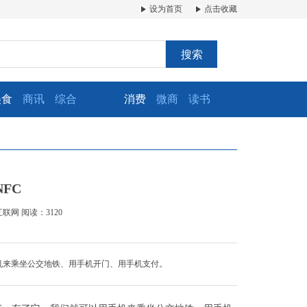
设为首页
点击收藏
搜索
美食
商讯
综合
消费
微商
读书
FC
互联网
阅读：3120
机来乘坐公交地铁、用手机开门、用手机支付。