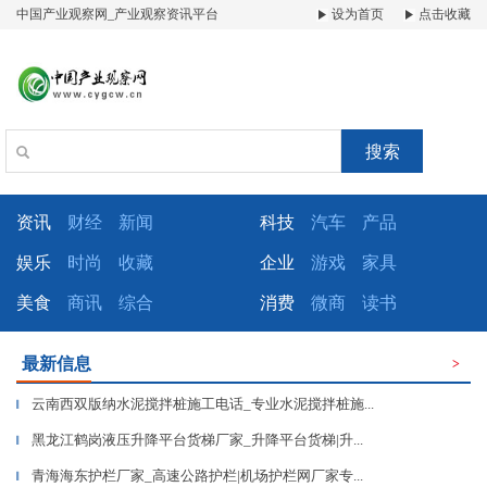
中国产业观察网_产业观察资讯平台
设为首页
点击收藏
搜索
资讯
财经
新闻
科技
汽车
产品
娱乐
时尚
收藏
企业
游戏
家具
美食
商讯
综合
消费
微商
读书
最新信息
>
云南西双版纳水泥搅拌桩施工电话_专业水泥搅拌桩施...
▎
黑龙江鹤岗液压升降平台货梯厂家_升降平台货梯|升...
▎
青海海东护栏厂家_高速公路护栏|机场护栏网厂家专...
▎