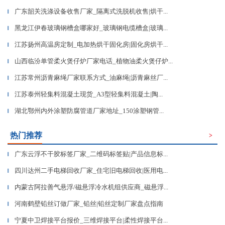
广东韶关洗涤设备收售厂家_隔离式洗脱机收售|烘干...
▎
黑龙江伊春玻璃钢槽盒哪家好_玻璃钢电缆槽盒|玻璃...
▎
江苏扬州高温房定制_电加热烘干固化房|固化房烘干...
▎
山西临汾单管柔火煲仔炉厂家电话_植物油柔火煲仔炉...
▎
江苏常州沥青麻绳厂家联系方式_油麻绳|沥青麻丝厂...
▎
江苏泰州轻集料混凝土现货_A3型轻集料混凝土|陶...
▎
湖北鄂州内外涂塑防腐管道厂家地址_150涂塑钢管...
▎
热门推荐
>
广东云浮不干胶标签厂家_二维码标签贴|产品信息标...
▎
四川达州二手电梯回收厂家_住宅旧电梯回收|医用电...
▎
内蒙古阿拉善气悬浮/磁悬浮冷水机组供应商_磁悬浮...
▎
河南鹤壁铅丝订做厂家_铅丝|铅丝定制厂家盘点指南
▎
宁夏中卫焊接平台报价_三维焊接平台|柔性焊接平台...
▎