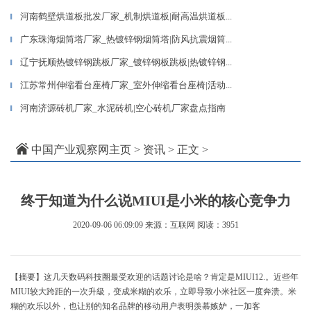
河南鹤壁烘道板批发厂家_机制烘道板|耐高温烘道板...
▎
广东珠海烟筒塔厂家_热镀锌钢烟筒塔|防风抗震烟筒...
▎
辽宁抚顺热镀锌钢跳板厂家_镀锌钢板跳板|热镀锌钢...
▎
江苏常州伸缩看台座椅厂家_室外伸缩看台座椅|活动...
▎
河南济源砖机厂家_水泥砖机|空心砖机厂家盘点指南
▎
中国产业观察网主页
>
资讯
> 正文 >
终于知道为什么说MIUI是小米的核心竞争力
2020-09-06 06:09:09
来源：互联网
阅读：3951
【摘要】这几天数码科技圈最受欢迎的话题讨论是啥？肯定是MIUI12.。近些年
MIUI较大跨距的一次升級，变成米糊的欢乐，立即导致小米社区一度奔溃。米
糊的欢乐以外，也让别的知名品牌的移动用户表明羡慕嫉妒，一加客