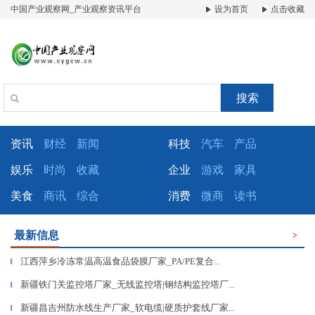
中国产业观察网_产业观察资讯平台
设为首页
点击收藏
搜索
资讯
财经
新闻
科技
汽车
产品
娱乐
时尚
收藏
企业
游戏
家具
美食
商讯
综合
消费
微商
读书
最新信息
>
江西萍乡冷冻常温高温食品袋膜厂家_PA/PE复合...
▎
新疆铁门关监控塔厂家_无线监控塔|钢结构监控塔厂...
▎
新疆昌吉州防水线生产厂家_软电缆|硬质护套线厂家...
▎