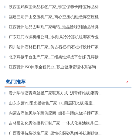
陕西宝鸡珠宝饰品标签厂家_珠宝保养卡|珠宝饰品标...
▎
福建三明开山空压机厂家_离心空压机|磁悬浮空压机...
▎
江西抚州油品去味剂厂家电话_油品除味剂|油品除臭...
▎
广东江门冷冻机组公司_冰机|风冷冷冻机组哪家专业...
▎
四川达州石材栏杆厂家_仿古石栏杆|石栏杆设计厂家...
▎
北京焊接平台生产厂家_二维柔性焊接平台|多孔焊接...
▎
江西抚州ISO体系全程代办_职业健康管理体系咨询...
▎
热门推荐
>
贵州毕节沥青麻丝板厂家联系方式_沥青纤维板|沥青...
▎
山东东营PC阳光板销售厂家_PC四层阳光板|温室...
▎
内蒙古呼伦贝尔羊蹄供应商_卤香羊蹄|火烧羊蹄厂家...
▎
吉林延边化粪池模具订制厂家_一体式化粪池模具|三...
▎
广西贵港抗裂砂浆厂家_柔性抗裂砂浆|修补抗裂砂浆...
▎