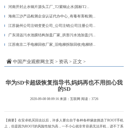
河南开封止水铜片源头工厂_T2紫铜止水|国标T2...
▎
海南三沙产品检测企业认证代办中心_有毒有害检测|...
▎
江苏扬州公司注销变更公司_公司注销|公司注册公司...
▎
广东清远污水池膜结构加盖厂家_拱形污水池加盖|污...
▎
江苏南京二手电梯回收厂家_旧电梯拆除回收|电梯轿...
▎
中国产业观察网主页
>
资讯
> 正文 >
华为SD卡超级恢复指导书,妈妈再也不用担心我
的SD
2020-09-08 08:09:16
来源：互联网
阅读：3726
【摘要】在安卓机买回去以后，许多人要出自于各种各样缘故挑选了ROOT手机
上，但是因为ROOT的风险性较为高，一不小心就非常容易无法开机，进不了系