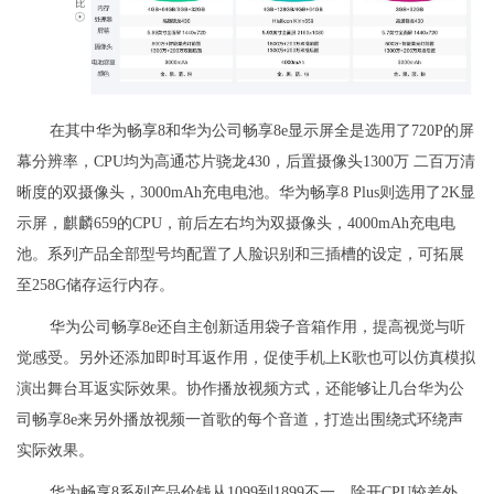
在其中华为畅享8和华为公司畅享8e显示屏全是选用了720P的屏
幕分辨率，CPU均为高通芯片骁龙430，后置摄像头1300万 二百万清
晰度的双摄像头，3000mAh充电电池。华为畅享8 Plus则选用了2K显
示屏，麒麟659的CPU，前后左右均为双摄像头，4000mAh充电电
池。系列产品全部型号均配置了人脸识别和三插槽的设定，可拓展
至258G储存运行内存。
华为公司畅享8e还自主创新适用袋子音箱作用，提高视觉与听
觉感受。另外还添加即时耳返作用，促使手机上K歌也可以仿真模拟
演出舞台耳返实际效果。协作播放视频方式，还能够让几台华为公
司畅享8e来另外播放视频一首歌的每个音道，打造出围绕式环绕声
实际效果。
华为畅享8系列产品价钱从1099到1899不一，除开CPU较差外，