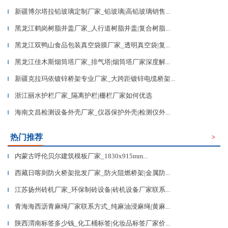
新疆博尔塔拉铅玻璃定制厂家_铅玻璃|高铅玻璃销售...
▎
黑龙江鹤岗树脂井盖厂家_人行道树脂井盖|复合树脂...
▎
黑龙江双鸭山食品包装真空袋膜厂家_透明真空袋|复...
▎
黑龙江佳木斯烟筒塔厂家_排气塔|烟筒塔厂家深度解...
▎
新疆克拉玛依镀锌桥架专业厂家_大跨距镀锌电缆桥架...
▎
浙江丽水护栏厂家_隔离护栏|栅栏厂家如何优选
▎
海南文昌检测设备外壳厂家_仪器保护外壳|检测仪外...
▎
热门推荐
>
内蒙古呼伦贝尔建筑模板厂家_1830x915mm...
▎
西藏日喀则防火桥架批发厂家_防火阻燃桥架|金属防...
▎
江苏扬州砖机厂家_环保制砖设备|砖机设备厂家联系...
▎
青海海西沥青麻绳厂家联系方式_纯麻油浸麻绳|黄麻...
▎
陕西渭南标签多少钱_化工桶标签|化妆品标签厂家价...
▎