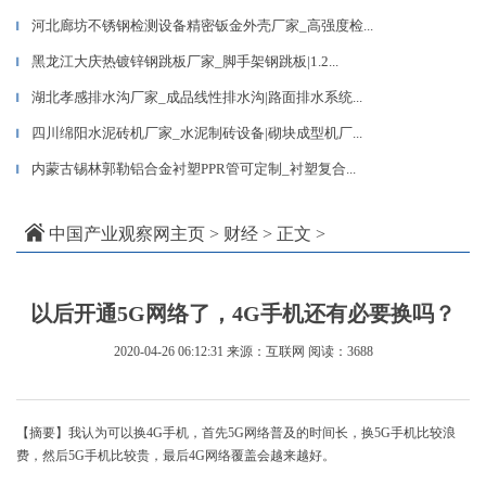
河北廊坊不锈钢检测设备精密钣金外壳厂家_高强度检...
▎
黑龙江大庆热镀锌钢跳板厂家_脚手架钢跳板|1.2...
▎
湖北孝感排水沟厂家_成品线性排水沟|路面排水系统...
▎
四川绵阳水泥砖机厂家_水泥制砖设备|砌块成型机厂...
▎
内蒙古锡林郭勒铝合金衬塑PPR管可定制_衬塑复合...
▎
中国产业观察网主页
>
财经
> 正文 >
以后开通5G网络了，4G手机还有必要换吗？
2020-04-26 06:12:31
来源：互联网
阅读：3688
【摘要】我认为可以换4G手机，首先5G网络普及的时间长，换5G手机比较浪
费，然后5G手机比较贵，最后4G网络覆盖会越来越好。