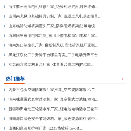
浙江衢州高压电机维修厂家_绝缘处理|电机过热维修...
▎
四川南充风电基础模具订制厂家_混凝土风电基础模具...
▎
山东临沂防爆桥架源头厂家_防爆阻燃桥架|防爆电缆...
▎
西藏阿里家用电梯定制_家用小型电梯|家用电梯厂家...
▎
海南海口制浆机厂家_废纸制浆机|高浓碎浆机厂家联...
▎
黑龙江绥化二手升降平台哪里有卖_二手电动升降平台...
▎
江苏南京膜结构看台厂家_体育看台膜结构|PVC膜...
▎
热门推荐
>
内蒙古包头空调防冻液厂家推荐_空气能防冻液|乙二...
▎
湖南株洲带式真空过滤机厂家_真空带式过滤机|移动...
▎
新疆和田电动三轮洒水车厂家_锂电池电动洒水三轮车...
▎
海南海口绿色安全节能燃料厂家_绿色能源燃料|碳中...
▎
山西阳泉波形护栏厂家_Q235热镀锌|Gr-SB...
▎