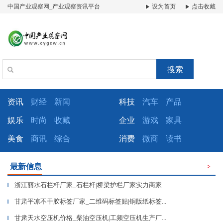
中国产业观察网_产业观察资讯平台
设为首页
点击收藏
搜索
资讯
财经
新闻
科技
汽车
产品
娱乐
时尚
收藏
企业
游戏
家具
美食
商讯
综合
消费
微商
读书
最新信息
>
浙江丽水石栏杆厂家_石栏杆|桥梁护栏厂家实力商家
▎
甘肃平凉不干胶标签厂家_二维码标签贴|铜版纸标签...
▎
甘肃天水空压机价格_柴油空压机|工频空压机生产厂...
▎