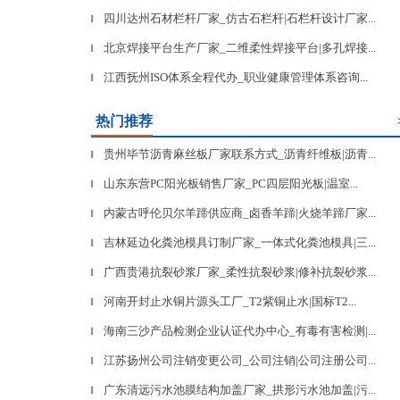
四川达州石材栏杆厂家_仿古石栏杆|石栏杆设计厂家...
▎
北京焊接平台生产厂家_二维柔性焊接平台|多孔焊接...
▎
江西抚州ISO体系全程代办_职业健康管理体系咨询...
▎
热门推荐
贵州毕节沥青麻丝板厂家联系方式_沥青纤维板|沥青...
▎
山东东营PC阳光板销售厂家_PC四层阳光板|温室...
▎
内蒙古呼伦贝尔羊蹄供应商_卤香羊蹄|火烧羊蹄厂家...
▎
吉林延边化粪池模具订制厂家_一体式化粪池模具|三...
▎
广西贵港抗裂砂浆厂家_柔性抗裂砂浆|修补抗裂砂浆...
▎
河南开封止水铜片源头工厂_T2紫铜止水|国标T2...
▎
海南三沙产品检测企业认证代办中心_有毒有害检测|...
▎
江苏扬州公司注销变更公司_公司注销|公司注册公司...
▎
广东清远污水池膜结构加盖厂家_拱形污水池加盖|污...
▎