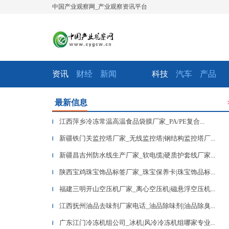
中国产业观察网_产业观察资讯平台
资讯
财经
新闻
科技
汽车
产品
最新信息
江西萍乡冷冻常温高温食品袋膜厂家_PA/PE复合...
▎
新疆铁门关监控塔厂家_无线监控塔|钢结构监控塔厂...
▎
新疆昌吉州防水线生产厂家_软电缆|硬质护套线厂家...
▎
陕西宝鸡珠宝饰品标签厂家_珠宝保养卡|珠宝饰品标...
▎
福建三明开山空压机厂家_离心空压机|磁悬浮空压机...
▎
江西抚州油品去味剂厂家电话_油品除味剂|油品除臭...
▎
广东江门冷冻机组公司_冰机|风冷冷冻机组哪家专业...
▎