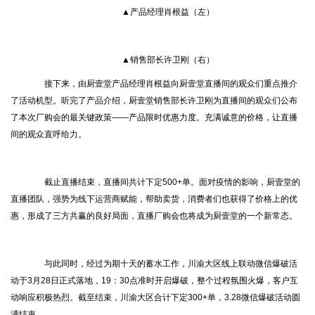
▲产品经理肖根益（左）
▲销售部长许卫刚（右）
接下来，由厨壹堂产品经理肖根益向厨壹堂直播间的观众们重点推介
了活动机型。听完了产品介绍，厨壹堂销售部长许卫刚为直播间的观众们公布
了本次厂购会的最关键政策——产品限时优惠力度。充满诚意的价格，让直播
间的观众直呼给力。
截止直播结束，直播间共计下定500+单。面对疫情的影响，厨壹堂的
直播团队，强势为线下运营商赋能，帮助卖货，消费者们也获得了价格上的优
惠，形成了三方共赢的良好局面，直播厂购会也将成为厨壹堂的一个新常态。
与此同时，经过为期十天的蓄水工作，川渝大区线上联动微信爆破活
动于3月28日正式落地，19：30点准时开启爆破，整个过程氛围火爆，客户互
动响应积极热烈。截至结束，川渝大区合计下定300+单，3.28微信爆破活动圆
满结束。