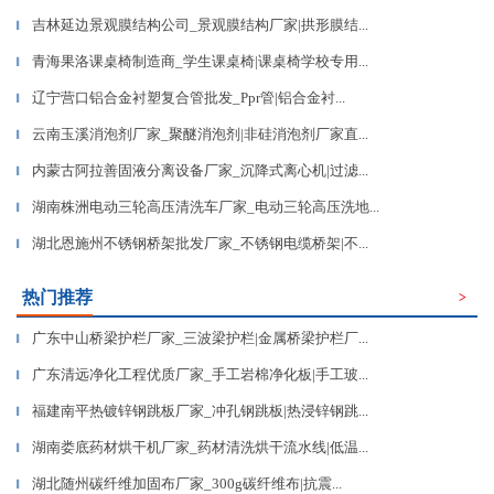
吉林延边景观膜结构公司_景观膜结构厂家|拱形膜结...
▎
青海果洛课桌椅制造商_学生课桌椅|课桌椅学校专用...
▎
辽宁营口铝合金衬塑复合管批发_Ppr管|铝合金衬...
▎
云南玉溪消泡剂厂家_聚醚消泡剂|非硅消泡剂厂家直...
▎
内蒙古阿拉善固液分离设备厂家_沉降式离心机|过滤...
▎
湖南株洲电动三轮高压清洗车厂家_电动三轮高压洗地...
▎
湖北恩施州不锈钢桥架批发厂家_不锈钢电缆桥架|不...
▎
热门推荐
>
广东中山桥梁护栏厂家_三波梁护栏|金属桥梁护栏厂...
▎
广东清远净化工程优质厂家_手工岩棉净化板|手工玻...
▎
福建南平热镀锌钢跳板厂家_冲孔钢跳板|热浸锌钢跳...
▎
湖南娄底药材烘干机厂家_药材清洗烘干流水线|低温...
▎
湖北随州碳纤维加固布厂家_300g碳纤维布|抗震...
▎