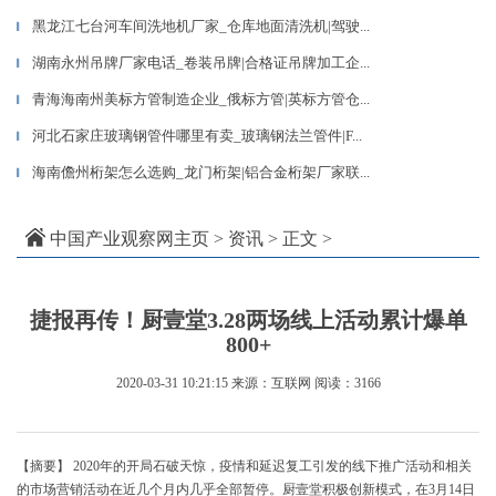
黑龙江七台河车间洗地机厂家_仓库地面清洗机|驾驶...
▎
湖南永州吊牌厂家电话_卷装吊牌|合格证吊牌加工企...
▎
青海海南州美标方管制造企业_俄标方管|英标方管仓...
▎
河北石家庄玻璃钢管件哪里有卖_玻璃钢法兰管件|F...
▎
海南儋州桁架怎么选购_龙门桁架|铝合金桁架厂家联...
▎
中国产业观察网主页
>
资讯
> 正文 >
捷报再传！厨壹堂3.28两场线上活动累计爆单
800+
2020-03-31 10:21:15
来源：互联网
阅读：3166
【摘要】 2020年的开局石破天惊，疫情和延迟复工引发的线下推广活动和相关
的市场营销活动在近几个月内几乎全部暂停。厨壹堂积极创新模式，在3月14日