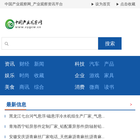
中国产业观察网_产业观察资讯平台
设为首页
点击收藏
搜索
资讯
财经
新闻
科技
汽车
产品
娱乐
时尚
收藏
企业
游戏
家具
美食
商讯
综合
消费
微商
读书
最新信息
>
黑龙江七台河气悬浮/磁悬浮冷水机组生产厂家_气悬...
▎
青海西宁铅异形件定制厂家_铅配重异形件|防辐射铅...
▎
安徽安庆沥青麻丝厂家电话_天然麻沥青麻丝|沥青麻...
▎