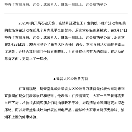
举办了首届直播厂购会，成绩喜人。继第一届线上厂购会成功举办
2020年的开局石破天惊，疫情和延迟复工引发的线下推广活动和相关
的市场营销活动在近几个月内几乎全部暂停。厨壹堂积极创新模式，在3月14日
举办了首届直播厂购会，成绩喜人。继第一届线上厂购会成功举办后，厨壹堂
在3月28日19：00再次举办了豫晋大区直播厂购会。本次直播活动由销售部出
谋划策，并联合其他部门坐镇直播阵地，为直播提供强有力的保障，在活动的
筹备方面，更是上了一层楼。
▲豫晋大区经理鲁万新
在直播现场，厨壹堂集成灶豫晋大区经理鲁万新首先代表公司对来到
直播间的观众们表示欢迎和感谢，他表示：在疫情期间，大家一日三餐都需要
自己下厨，相信很多顾客朋友们对油烟吸不干净、厨后清洁难等问题更加深恶
痛绝。而以厨壹堂集成灶为代表的厨电产品，能够给大家带来厨房无异味、油
烟不上脸的健康体验。