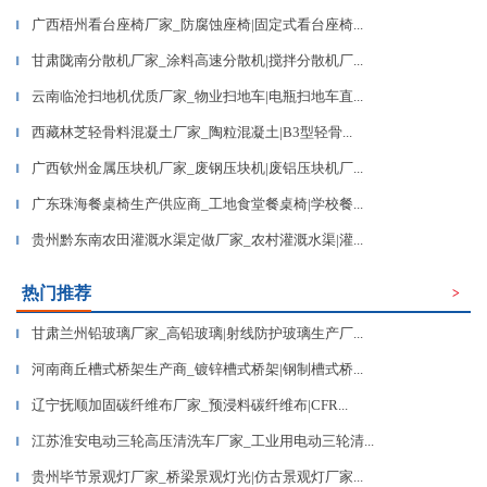
广西梧州看台座椅厂家_防腐蚀座椅|固定式看台座椅...
▎
甘肃陇南分散机厂家_涂料高速分散机|搅拌分散机厂...
▎
云南临沧扫地机优质厂家_物业扫地车|电瓶扫地车直...
▎
西藏林芝轻骨料混凝土厂家_陶粒混凝土|B3型轻骨...
▎
广西钦州金属压块机厂家_废钢压块机|废铝压块机厂...
▎
广东珠海餐桌椅生产供应商_工地食堂餐桌椅|学校餐...
▎
贵州黔东南农田灌溉水渠定做厂家_农村灌溉水渠|灌...
▎
热门推荐
>
甘肃兰州铅玻璃厂家_高铅玻璃|射线防护玻璃生产厂...
▎
河南商丘槽式桥架生产商_镀锌槽式桥架|钢制槽式桥...
▎
辽宁抚顺加固碳纤维布厂家_预浸料碳纤维布|CFR...
▎
江苏淮安电动三轮高压清洗车厂家_工业用电动三轮清...
▎
贵州毕节景观灯厂家_桥梁景观灯光|仿古景观灯厂家...
▎