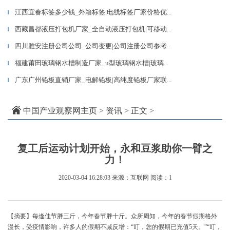
江西宜春标签多少钱_外箱标签|电线标签厂家价格优...
▎
西藏昌都液压打包机厂家_全自动液压打包机|可移动...
▎
四川雅安注册公司公司_公司变更|公司注册公司参考...
▎
福建莆田玻璃钢水槽制造厂家_u型玻璃钢水槽|玻璃...
▎
广东广州铅板直销厂家_电解铅板|高纯度铅板厂家联...
▎
中国产业观察网主页
>
资讯
> 正文 >
复工后运动计划开始，永和豆浆助你一臂之
力！
2020-03-04 16:28:03
来源：互联网
阅读：1
【摘要】每逢佳节胖三斤，今年春节胖十斤。众所周知，今年的春节假期格外
漫长，受疫情影响，许多人的假期不减反增：“叮，您的假期已充值5天。”“叮，