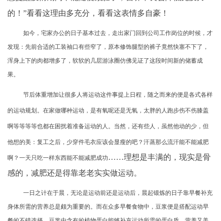
的！”看看这理由多充分，看看这表情多自豪！
如今，宅家办公的日子基本过去，走出家门回到公司工作岗位的时候，才
发现：先前合适的工装袖口有些窄了，原本修饰腿型的裤子竟然快塞不下了，
浑身上下的肉都增多了，软软的几层游泳圈仿佛见证了这段时间新的储蓄成
果。
节后体重增加让很多人将运动这件事提上日程，随之而来的便是各式各样
的运动规划。在家做哪种运动，是有氧呢还是无氧，太胖的人跑步伤不伤膝盖
啊等等等等也都在困扰着准备运动的人。当然，还有些人，虽然他动的少，但
他想的美：复工之后，少穿件毛衣应该会显瘦的吧？汗蒸那么流汗能不能减肥
……理想是丰满的，现实是骨
啊？一天只吃一样东西能不能减肥成功
感的，减肥还是得靠老老实实做运动。
一日之计在于晨，无论是运动前还是运动后，晨起锻炼的日子靠早餐补充
身体所需的营养总是颇为重要的。而在众多早餐食物中，豆浆便是搭配运动早
餐的不错选择。豆浆中含有的植物蛋白能够补充运动所需的蛋白质，营养又美