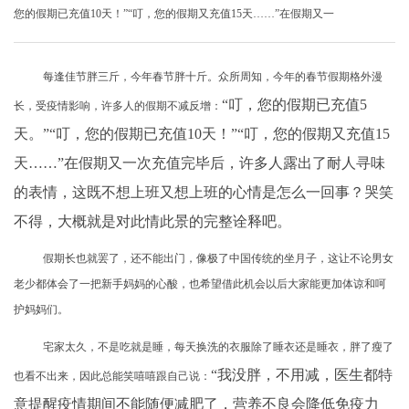
您的假期已充值10天！”“叮，您的假期又充值15天……”在假期又一
每逢佳节胖三斤，今年春节胖十斤。众所周知，今年的春节假期格外漫
“叮，您的假期已充值5
长，受疫情影响，许多人的假期不减反增：
天。”“叮，您的假期已充值10天！”“叮，您的假期又充值15
天……”在假期又一次充值完毕后，许多人露出了耐人寻味
的表情，这既不想上班又想上班的心情是怎么一回事？哭笑
不得，大概就是对此情此景的完整诠释吧。
假期长也就罢了，还不能出门，像极了中国传统的坐月子，这让不论男女
老少都体会了一把新手妈妈的心酸，也希望借此机会以后大家能更加体谅和呵
护妈妈们。
宅家太久，不是吃就是睡，每天换洗的衣服除了睡衣还是睡衣，胖了瘦了
“我没胖，不用减，医生都特
也看不出来，因此总能笑嘻嘻跟自己说：
意提醒疫情期间不能随便减肥了，营养不良会降低免疫力