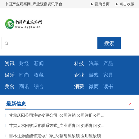
中国产业观察网_产业观察资讯平台
设为首页
点击收藏
搜索
资讯
财经
新闻
科技
汽车
产品
娱乐
时尚
收藏
企业
游戏
家具
美食
商讯
综合
消费
微商
读书
最新信息
>
甘肃庆阳公司注销变更公司_公司注销|公司注册公司...
▎
甘肃天水回收沥青联系方式_专业沥青回收|沥青回收...
▎
吉林辽源硫酸钡定做厂家_防辐射硫酸钡|医用硫酸钡...
▎