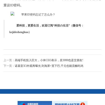
重设ID密码。
爱科技，更爱生活，欢迎订阅“科技の生活”（微信号：
kejideshenghuo）
上一页：
高端手机投入巨大，小米CEO表示，卖3999也是交朋友!
下一页：
诺基亚X5外观再曝光:刘海屏+宽下巴,千元也能流畅吃鸡