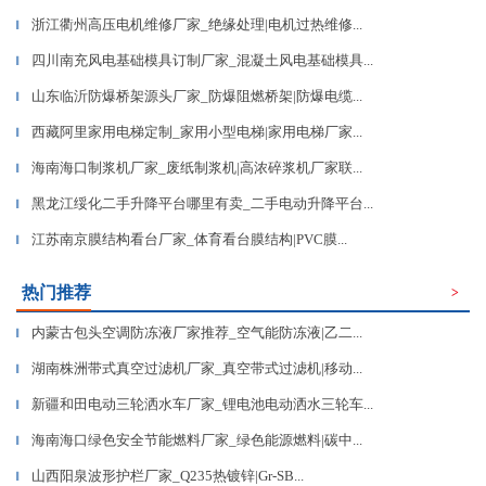
浙江衢州高压电机维修厂家_绝缘处理|电机过热维修...
▎
四川南充风电基础模具订制厂家_混凝土风电基础模具...
▎
山东临沂防爆桥架源头厂家_防爆阻燃桥架|防爆电缆...
▎
西藏阿里家用电梯定制_家用小型电梯|家用电梯厂家...
▎
海南海口制浆机厂家_废纸制浆机|高浓碎浆机厂家联...
▎
黑龙江绥化二手升降平台哪里有卖_二手电动升降平台...
▎
江苏南京膜结构看台厂家_体育看台膜结构|PVC膜...
▎
热门推荐
>
内蒙古包头空调防冻液厂家推荐_空气能防冻液|乙二...
▎
湖南株洲带式真空过滤机厂家_真空带式过滤机|移动...
▎
新疆和田电动三轮洒水车厂家_锂电池电动洒水三轮车...
▎
海南海口绿色安全节能燃料厂家_绿色能源燃料|碳中...
▎
山西阳泉波形护栏厂家_Q235热镀锌|Gr-SB...
▎