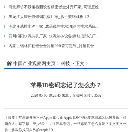
河北廊坊不锈钢检测设备精密钣金外壳厂家_高强度检...
▎
黑龙江大庆热镀锌钢跳板厂家_脚手架钢跳板|1.2...
▎
湖北孝感排水沟厂家_成品线性排水沟|路面排水系统...
▎
四川绵阳水泥砖机厂家_水泥制砖设备|砌块成型机厂...
▎
内蒙古锡林郭勒铝合金衬塑PPR管可定制_衬塑复合...
▎
中国产业观察网主页
>
科技
> 正文 >
苹果ID密码忘记了怎么办？
2020-05-06 10:28:45
来源：互联网
阅读：3502
【摘要】苹果设备离不开Apple ID，而Apple ID的密码要求组成又比较复杂（必
须含大小写字母，至少8位），很容易忘记，一旦忘记了怎么办呢？本文图文一
步一步教你找回自己的Apple ID。