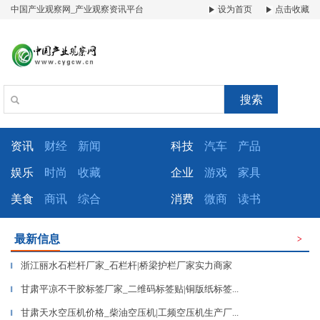
中国产业观察网_产业观察资讯平台
设为首页
点击收藏
搜索
资讯
财经
新闻
科技
汽车
产品
娱乐
时尚
收藏
企业
游戏
家具
美食
商讯
综合
消费
微商
读书
最新信息
>
浙江丽水石栏杆厂家_石栏杆|桥梁护栏厂家实力商家
▎
甘肃平凉不干胶标签厂家_二维码标签贴|铜版纸标签...
▎
甘肃天水空压机价格_柴油空压机|工频空压机生产厂...
▎