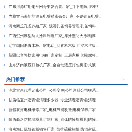
广东河源矿用钢丝网骨架复合管厂家_井下消防用钢丝...
▎
内蒙古乌海新能源充电桩精密钣金厂家_不锈钢充电桩...
▎
河南商丘孔雀养殖厂家_观赏孔雀饲养管理|孔雀饲料...
▎
广西贺州厚型防火涂料制造厂家_厚涂型防火涂料|厚...
▎
辽宁朝阳沥青木板厂家电话_沥青杉木板|油浸木丝板...
▎
新疆巴音郭楞家用电梯厂家定制_三层家用电梯|螺杆...
▎
山东济南液压打包机厂家_全自动液压打包机|卧式液...
▎
热门推荐
>
湖北宜昌代理记账公司_公司变更|公司注册公司联系...
▎
甘肃临夏州沥青罐清理多少钱_专业清理沥青罐|清理...
▎
新疆双河电机维修厂家_电机节能改造|电机保养厂家...
▎
陕西商洛防撞墙模具订制厂家_圆弧防撞墙模具|防撞...
▎
海南海口硫酸钡板销售厂家_防护硫酸钡板|防辐射硫...
▎