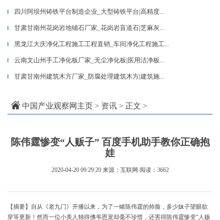
四川阿坝州铸铁平台制造企业_大型铸铁平台|高精度...
▎
甘肃甘南州花岗岩地铺石厂家_花岗岩盲道石|芝麻灰...
▎
黑龙江大庆净化工程施工工程直销_车间净化工程施工...
▎
云南文山州手工净化板厂家_无尘净化板|医用洁净板...
▎
甘肃甘南州建筑木方厂家_防腐处理建筑木方|建筑施...
▎
中国产业观察网主页
>
资讯
> 正文 >
陈伟霆惨变“人贩子” 百度手机助手教你正确抱
娃
2020-04-20 09:29:20
来源：互联网
阅读：3662
【摘要】自从《老九门》开播以来，为了一睹陈伟霆的帅脸，多少妹子望眼欲
穿等更新！然而一位小美人独得佛爷恩宠却毫不珍惜，还害得陈伟霆惨变“人贩