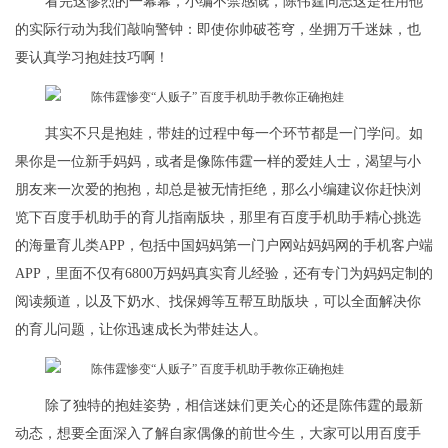
看完这惨烈的一幕幕，小编不禁感慨，陈伟霆同志这是在用他
的实际行动为我们敲响警钟：即使你帅破苍穹，坐拥万千迷妹，也
要认真学习抱娃技巧啊！
其实不只是抱娃，带娃的过程中每一个环节都是一门学问。如
果你是一位新手妈妈，或者是像陈伟霆一样的爱娃人士，渴望与小
朋友来一次爱的抱抱，却总是被无情拒绝，那么小编建议你赶快浏
览下百度手机助手的育儿指南版块，那里有百度手机助手精心挑选
的海量育儿类APP，包括中国妈妈第一门户网站妈妈网的手机客户端
APP，里面不仅有6800万妈妈真实育儿经验，还有专门为妈妈定制的
阅读频道，以及下奶水、找保姆等互帮互助版块，可以全面解决你
的育儿问题，让你迅速成长为带娃达人。
除了独特的抱娃姿势，相信迷妹们更关心的还是陈伟霆的最新
动态，想要全面深入了解自家偶像的前世今生，大家可以用百度手