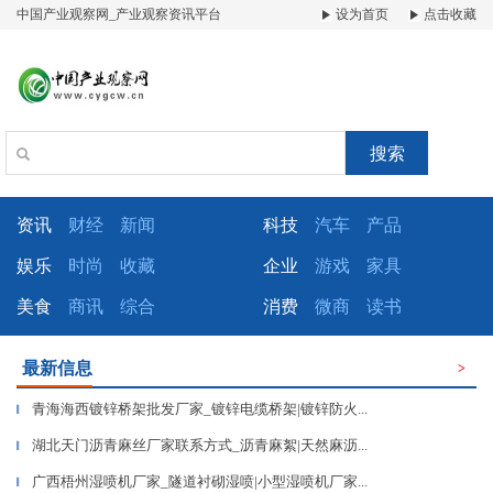
中国产业观察网_产业观察资讯平台
设为首页
点击收藏
搜索
资讯
财经
新闻
科技
汽车
产品
娱乐
时尚
收藏
企业
游戏
家具
美食
商讯
综合
消费
微商
读书
最新信息
>
青海海西镀锌桥架批发厂家_镀锌电缆桥架|镀锌防火...
▎
湖北天门沥青麻丝厂家联系方式_沥青麻絮|天然麻沥...
▎
广西梧州湿喷机厂家_隧道衬砌湿喷|小型湿喷机厂家...
▎