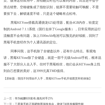
页、微博这些应用中，滑动翻页时也可以看到内容，而且还不会手
滑点错赞。空格键集成了指纹识别，熄屏不需要轻触可唤醒，不需
要按下去，解锁速度不错，只是这个键略有点松垮。
黑莓KEYone搭载高通骁龙625处理器，配合4GB内存，轻度定
制的Android 7.1.1系统（国行去掉了Google服务），日常应用的运行
流畅度不会有问题，加上3500mAh电池可以预见的好续航，回到了
黑莓手机曾经作为个人通讯器的定位。
同事问我，这手机除了全键盘以外，还有什么特点。客观地
讲，黑莓KEYone除了全键盘，就是一部千元级Android手机，根本说
服不了大部分人去入手。但对于黑莓粉丝，他们会从KEYone身上找
到自己想要的美好，这3999元真TMD值得。
【原标题：我找不到理由不入手，黑莓KEYone手机开箱图赏和初体验】
上一页：
华为鲲鹏920发布,领先对手25%
下一页：
三星新手机正面硬刚黑洞发布会，骁龙730首发极限性能