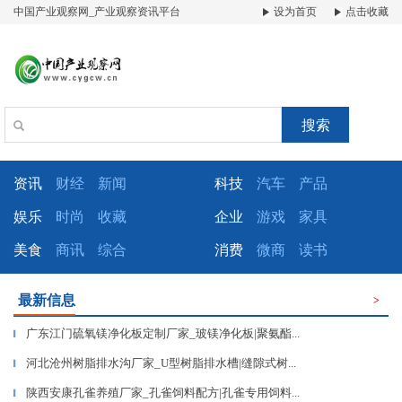
中国产业观察网_产业观察资讯平台
设为首页
点击收藏
搜索
资讯
财经
新闻
科技
汽车
产品
娱乐
时尚
收藏
企业
游戏
家具
美食
商讯
综合
消费
微商
读书
最新信息
>
广东江门硫氧镁净化板定制厂家_玻镁净化板|聚氨酯...
▎
河北沧州树脂排水沟厂家_U型树脂排水槽|缝隙式树...
▎
陕西安康孔雀养殖厂家_孔雀饲料配方|孔雀专用饲料...
▎