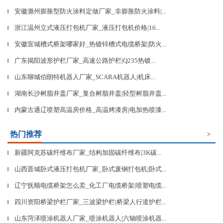
安徽滁州膨胀型防火涂料定做厂家_非膨胀防火涂料|...
▎
浙江温州立式液压打包机厂家_液压打包机价格|16...
▎
安徽宣城槽式桥架哪家好_热镀锌槽式电缆桥架|防火...
▎
广东揭阳波形护栏厂家_高速公路护栏|Q235热镀...
▎
山东聊城伯朗特机器人厂家_SCARA机器人|机床...
▎
湖南长沙树脂井盖厂家_复合树脂井盖|轻型树脂井盖...
▎
内蒙古通辽喷塑高温房价格_高温烤漆房|电加热喷漆...
▎
热门推荐
>
新疆阿克苏碳纤维布厂家_结构加固碳纤维布|3K碳...
▎
山西晋城卧式液压打包机厂家_卧式废钢打包机|卧式...
▎
辽宁抚顺电缆桥架怎么卖_化工厂电缆桥架|喷塑电缆...
▎
四川资阳桥梁护栏厂家_三波梁护栏|桥梁人行道护栏...
▎
山东菏泽喷涂机器人厂家_喷涂机器人|六轴喷涂机器...
▎