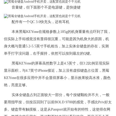
音量键，但下面那个不是电源键，是快捷键
配件有一个QC 3.0快充头，还有耳机
本来黑莓KEYone在规格参数上185g的机身重量有点吓到了我，
但实际上手却感觉没有显得很沉重，可能是因为机身大的原因，机
身大概与普通5.2-5.5英寸手机相当，加上实体全键盘的存在，实测
单手打字没问题，右手握持，依然可以按到最左的Q键。
黑莓KEYone的屏幕虽然数字上是4.5英寸，但3:2比例呈现实际
显示面积，与4.7英寸iPhone接近，加上没有虚拟键盘占位置，黑莓
KEYone在很多应用中并不会显得屏幕小，显示效果较高水准，颜色
艳，亮度足够。
实体全键盘占到正面较大一部分，每个按键颗粒并不大，一般
要用指甲按，但按压回到了以前BOLD 9700的感觉，手感比Priv好太
多。键盘带有触摸板，这是从Passport就开始有的特性，这使得在网