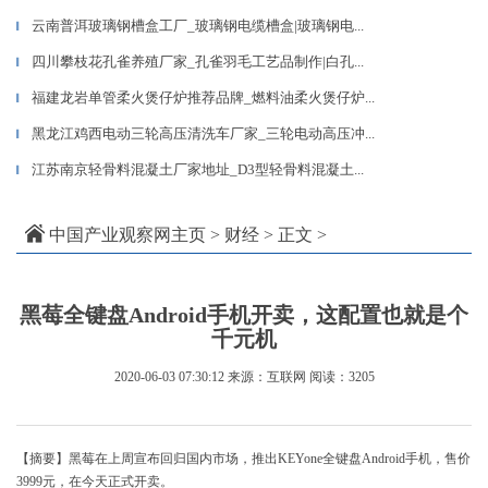
云南普洱玻璃钢槽盒工厂_玻璃钢电缆槽盒|玻璃钢电...
▎
四川攀枝花孔雀养殖厂家_孔雀羽毛工艺品制作|白孔...
▎
福建龙岩单管柔火煲仔炉推荐品牌_燃料油柔火煲仔炉...
▎
黑龙江鸡西电动三轮高压清洗车厂家_三轮电动高压冲...
▎
江苏南京轻骨料混凝土厂家地址_D3型轻骨料混凝土...
▎
中国产业观察网主页
>
财经
> 正文 >
黑莓全键盘Android手机开卖，这配置也就是个
千元机
2020-06-03 07:30:12
来源：互联网
阅读：3205
【摘要】黑莓在上周宣布回归国内市场，推出KEYone全键盘Android手机，售价
3999元，在今天正式开卖。