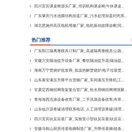
四川宜宾课桌椅源头厂家_培训机构课桌椅|午休课桌...
▎
广东肇庆污水池膜结构加盖厂家_污水处理加盖封闭系...
▎
湖北恩施州高压电机维修厂家_电机振动故障诊断|同...
▎
热门推荐
广东阳江隔离墩模具订制厂家_高速隔离墩模具|公路...
▎
安徽六安隔油提升设备厂家_餐饮隔油提升器|隔油提...
▎
海南万宁焚烧炉批发商_低温热解焚烧炉|电子垃圾焚...
▎
山东泰安液压升降平台货梯厂家_车间液压升降机|工...
▎
甘肃定西钢丝网骨架复合管厂家_给水用钢丝网增强聚...
▎
青海海西洗涤设备收售厂家_二手洗涤设备收售|布草...
▎
山东临沂沥青罐清理联系电话_人工清理沥青罐|清理...
▎
四川宜宾钛反应釜厂家_实验室小型钛反应釜|钛反应...
▎
安徽马鞍山厨房传菜电梯制造厂家_升降传菜梯|链条...
▎