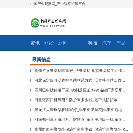
中国产业观察网_产业观察资讯平台
资讯
财经
新闻
科技
汽车
产品
最新信息
贵州遵义餐桌椅哪家好_快餐桌椅|食堂餐桌椅生产供...
▎
河北保定回收沥青拌合站联系方式_沥青拌合站回收|...
▎
四川巴中钛储罐厂家_钛制反应釜|纯钛储罐厂家联系...
▎
河北张家口机床附件防护罩多少钱_盔甲式防护罩|​...
▎
黑龙江大庆框架柜哪家好_框架柜伊基克|框架柜危地...
▎
河南郑州车间洗地机厂家推荐_车间洗地吸干机|车间...
▎
贵州黔西南聚氨酯保温管道多少钱_保温管道聚氨酯保...
▎