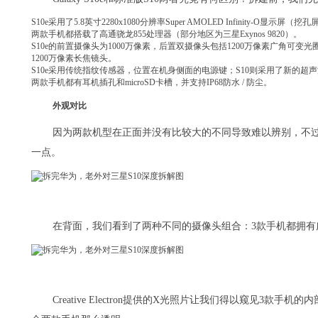
S10e采用了5.8英寸2280x1080分辨率Super AMOLED Infinity-O显示屏
两款手机都搭载了高通骁龙855处理器（部分地区为三星Exynos 9820）。
S10e的前置摄像头为1000万像素，后置双摄像头包括1200万像素广角可变
1200万像素长焦镜头。
S10e采用传统指纹传感器，位置在机身侧面的电源键；S10则采用了新的超
两款手机都有耳机插孔和microSD卡槽，并支持IP68防水 / 防尘。
外观对比
因为两款机型在正面并没有比较大的不同导致难以辨别，不过S1
一点。
在背面，我们看到了两种不同的摄像头组合：3款手机都拥有广角
Creative Electron提供的X光照片让我们得以窥见3款