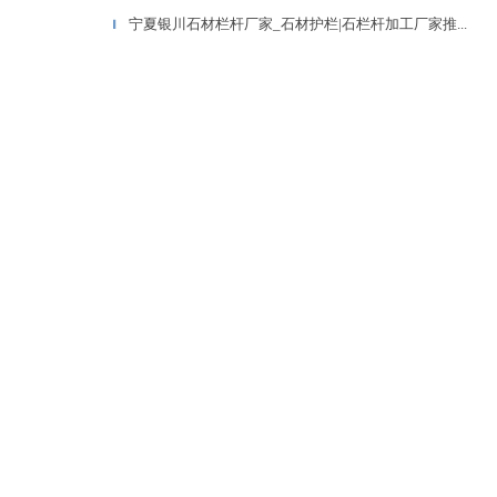
宁夏银川石材栏杆厂家_石材护栏|石栏杆加工厂家推...
▎