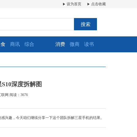
设为首页
点击收藏
搜索
美食
商讯
综合
消费
微商
读书
S10深度拆解图
互联网
阅读：3676
比较感兴趣，今天咱们继续分享一下这个团队拆解三星手机的结果。