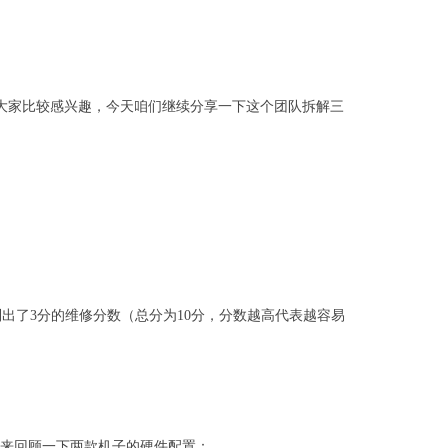
图，大家比较感兴趣，今天咱们继续分享一下这个团队拆解三
系列出了3分的维修分数（总分为10分，分数越高代表越容易
我们先来回顾一下两款机子的硬件配置：