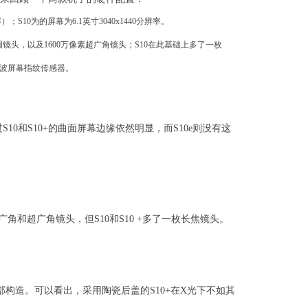
（挖孔屏）；S10为的屏幕为6.1英寸3040x1440分辨率。
光圈镜头，以及1600万像素超广角镜头；S10在此基础上多了一枚
声波屏幕指纹传感器。
0和S10+的曲面屏幕边缘依然明显，而S10e则没有这
和超广角镜头，但S10和S10 +多了一枚长焦镜头。
手机的内部构造。可以看出，采用陶瓷后盖的S10+在X光下不如其