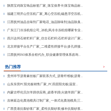
陕西宝鸡珠宝饰品标签厂家_珠宝保养卡|珠宝饰品标...
▎
福建三明开山空压机厂家_离心空压机|磁悬浮空压机...
▎
江西抚州油品去味剂厂家电话_油品除味剂|油品除臭...
▎
广东江门冷冻机组公司_冰机|风冷冷冻机组哪家专业...
▎
四川达州石材栏杆厂家_仿古石栏杆|石栏杆设计厂家...
▎
北京焊接平台生产厂家_二维柔性焊接平台|多孔焊接...
▎
江西抚州ISO体系全程代办_职业健康管理体系咨询...
▎
热门推荐
>
贵州毕节沥青麻丝板厂家联系方式_沥青纤维板|沥青...
▎
山东东营PC阳光板销售厂家_PC四层阳光板|温室...
▎
内蒙古呼伦贝尔羊蹄供应商_卤香羊蹄|火烧羊蹄厂家...
▎
吉林延边化粪池模具订制厂家_一体式化粪池模具|三...
▎
广西贵港抗裂砂浆厂家_柔性抗裂砂浆|修补抗裂砂浆...
▎