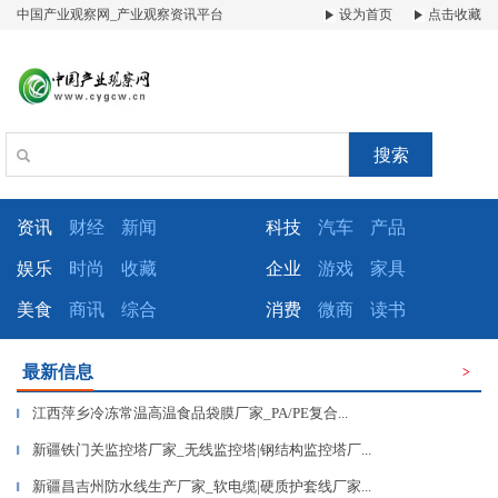
中国产业观察网_产业观察资讯平台
设为首页
点击收藏
搜索
资讯
财经
新闻
科技
汽车
产品
娱乐
时尚
收藏
企业
游戏
家具
美食
商讯
综合
消费
微商
读书
最新信息
>
江西萍乡冷冻常温高温食品袋膜厂家_PA/PE复合...
▎
新疆铁门关监控塔厂家_无线监控塔|钢结构监控塔厂...
▎
新疆昌吉州防水线生产厂家_软电缆|硬质护套线厂家...
▎