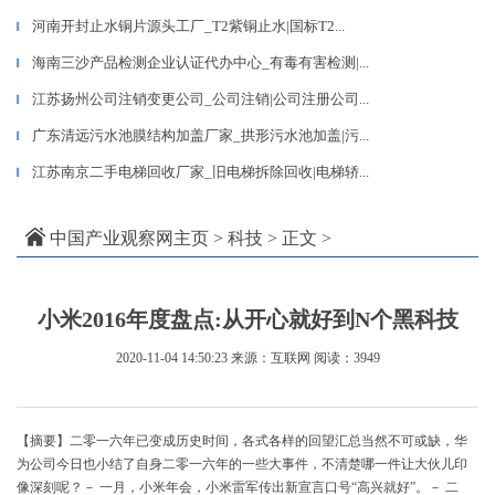
河南开封止水铜片源头工厂_T2紫铜止水|国标T2...
▎
海南三沙产品检测企业认证代办中心_有毒有害检测|...
▎
江苏扬州公司注销变更公司_公司注销|公司注册公司...
▎
广东清远污水池膜结构加盖厂家_拱形污水池加盖|污...
▎
江苏南京二手电梯回收厂家_旧电梯拆除回收|电梯轿...
▎
中国产业观察网主页
>
科技
> 正文 >
小米2016年度盘点:从开心就好到N个黑科技
2020-11-04 14:50:23
来源：互联网
阅读：3949
【摘要】二零一六年已变成历史时间，各式各样的回望汇总当然不可或缺，华
为公司今日也小结了自身二零一六年的一些大事件，不清楚哪一件让大伙儿印
像深刻呢？－ 一月，小米年会，小米雷军传出新宣言口号“高兴就好”。－ 二