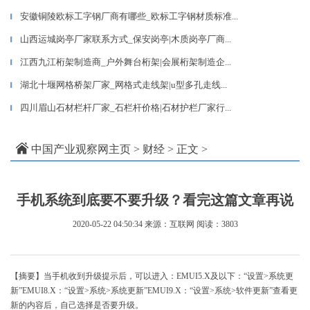
安徽铜陵欧标工字钢厂商有哪些_欧标工字钢材质标准...
▎
山西运城岗亭厂家联系方式_保安岗亭|木质岗亭厂商...
▎
江西九江桁架制造商_户外舞台桁架|会展桁架制造企...
▎
湖北十堰网格桥架厂家_网格式走线架|u型多孔走线...
▎
四川眉山石材栏杆厂家_石栏杆价格|石材护栏厂家行...
▎
中国产业观察网主页
>
财经
> 正文 >
手机系统到底要不要升级？看完这篇文章再说
2020-05-22 04:50:34
来源：互联网
阅读：3803
【摘要】当手机收到升级提示后，可以进入：EMUI5.X及以下：“设置>系统更
新”EMUI8.X：“设置>系统>系统更新”EMUI9.X：“设置>系统>软件更新”查看更
新的内容后，自己选择是否要升级。