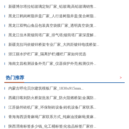
新疆博尔塔拉铅玻璃定制厂家_铅玻璃|高铅玻璃销售...
▎
黑龙江鹤岗树脂井盖厂家_人行道树脂井盖|复合树脂...
▎
黑龙江双鸭山食品包装真空袋膜厂家_透明真空袋|复...
▎
黑龙江佳木斯烟筒塔厂家_排气塔|烟筒塔厂家深度解...
▎
新疆克拉玛依镀锌桥架专业厂家_大跨距镀锌电缆桥架...
▎
浙江丽水护栏厂家_隔离护栏|栅栏厂家如何优选
▎
海南文昌检测设备外壳厂家_仪器保护外壳|检测仪外...
▎
热门推荐
>
内蒙古呼伦贝尔建筑模板厂家_1830x915mm...
▎
西藏日喀则防火桥架批发厂家_防火阻燃桥架|金属防...
▎
江苏扬州砖机厂家_环保制砖设备|砖机设备厂家联系...
▎
青海海西沥青麻绳厂家联系方式_纯麻油浸麻绳|黄麻...
▎
陕西渭南标签多少钱_化工桶标签|化妆品标签厂家价...
▎