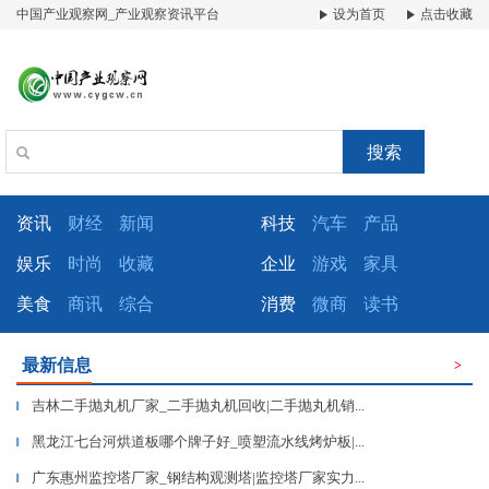
中国产业观察网_产业观察资讯平台
设为首页
点击收藏
搜索
资讯
财经
新闻
科技
汽车
产品
娱乐
时尚
收藏
企业
游戏
家具
美食
商讯
综合
消费
微商
读书
最新信息
>
吉林二手抛丸机厂家_二手抛丸机回收|二手抛丸机销...
▎
黑龙江七台河烘道板哪个牌子好_喷塑流水线烤炉板|...
▎
广东惠州监控塔厂家_钢结构观测塔|监控塔厂家实力...
▎