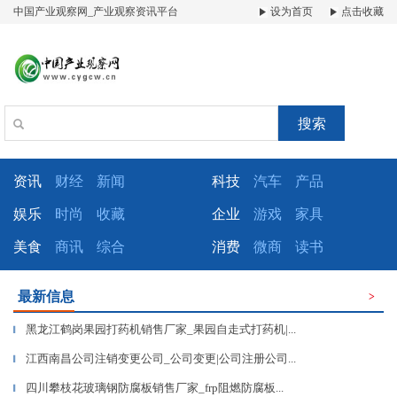
中国产业观察网_产业观察资讯平台
设为首页
点击收藏
搜索
资讯
财经
新闻
科技
汽车
产品
娱乐
时尚
收藏
企业
游戏
家具
美食
商讯
综合
消费
微商
读书
最新信息
>
黑龙江鹤岗果园打药机销售厂家_果园自走式打药机|...
▎
江西南昌公司注销变更公司_公司变更|公司注册公司...
▎
四川攀枝花玻璃钢防腐板销售厂家_frp阻燃防腐板...
▎