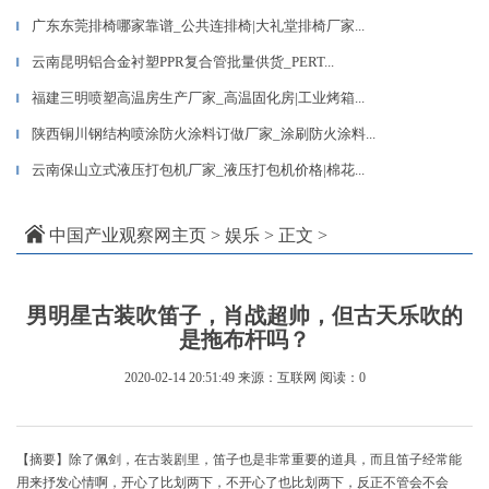
广东东莞排椅哪家靠谱_公共连排椅|大礼堂排椅厂家...
▎
云南昆明铝合金衬塑PPR复合管批量供货_PERT...
▎
福建三明喷塑高温房生产厂家_高温固化房|工业烤箱...
▎
陕西铜川钢结构喷涂防火涂料订做厂家_涂刷防火涂料...
▎
云南保山立式液压打包机厂家_液压打包机价格|棉花...
▎
中国产业观察网主页
>
娱乐
> 正文 >
男明星古装吹笛子，肖战超帅，但古天乐吹的
是拖布杆吗？
2020-02-14 20:51:49
来源：互联网
阅读：0
【摘要】除了佩剑，在古装剧里，笛子也是非常重要的道具，而且笛子经常能
用来抒发心情啊，开心了比划两下，不开心了也比划两下，反正不管会不会