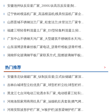
安徽池州钛反应釜厂家_2000L钛高压反应釜|制...
▎
辽宁铁岭模温机厂家_高温模温机|模具恒温机厂家企...
▎
山西晋城不锈钢法兰厂家_松套法兰|水管法兰厂家专...
▎
福建三明轻骨料混凝土厂家_D3型轻集料混凝土|轻...
▎
广东中山不锈钢天沟厂家_大型建筑不锈钢排水天沟|...
▎
山东淄博沥青麻丝板厂家电话_沥青纤维板|沥青纤维...
▎
湖南怀化玻璃钢平板厂家联系方式_阻燃玻璃钢平板|...
▎
热门推荐
>
安徽淮北钛储罐厂家_钛制反应釜|立式钛储罐厂家深...
▎
吉林白城球型立柱优质厂家_球型栏杆立柱|球型栏杆...
▎
黑龙江七台河电动三轮洒水车厂家_电动喷雾三轮车|...
▎
河南洛阳家用商用灶具厂家_油烟机灶具套装|燃气烤...
▎
河南安阳波形护栏厂家_W板护栏|波形梁钢护栏厂家...
▎