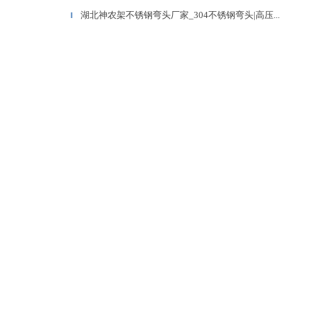
湖北神农架不锈钢弯头厂家_304不锈钢弯头|高压...
▎