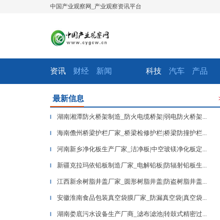
中国产业观察网_产业观察资讯平台
资讯
财经
新闻
科技
汽车
产品
最新信息
湖南湘潭防火桥架制造_防火电缆桥架|弱电防火桥架...
▎
海南儋州桥梁护栏厂家_桥梁检修护栏|桥梁防撞护栏...
▎
河南新乡净化板生产厂家_洁净板|中空玻镁净化板定...
▎
新疆克拉玛依铅板制造厂家_电解铅板|防辐射铅板生...
▎
江西新余树脂井盖厂家_圆形树脂井盖|防盗树脂井盖...
▎
安徽淮南食品包装真空袋膜厂家_防漏真空袋|真空袋...
▎
湖南娄底污水设备生产厂商_滤布滤池|转鼓式精密过...
▎