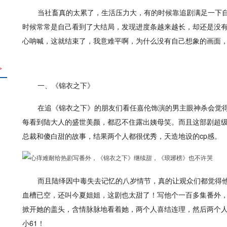
当社畜真的太累了，生活压力大，有的时候靠追剧满足一下
时候常常是自己看到了大结局，发现进度条越来越长，却还是没
心呐喊，这就结束了，我意难平啊，为什么没有自己想象的画面
>
一、《锦衣之下》
在追《锦衣之下》的朋友们看任嘉伦饰演的男主眼神杀会觉
每看到陆大人的盛世美颜，都忍不住露出姨母笑。而且这部剧超
总裁和傻白甜的故事，结果两个人都很优秀，天造地设的cp感。
而且陆绎因中毒失去记忆的八岁情节，真的让观众们都觉得
血槽已空，还叫今夏姐姐，这剧也太甜了！写他个一百多集番外
掀开她的盖头，含情脉脉地看着她，两个人喜结连理，然后两个
小61！