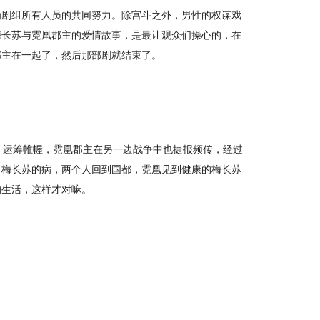
为剧组所有人员的共同努力。除宫斗之外，男性的权谋戏
梅长苏与霓凰郡主的爱情故事，是最让观众们操心的，在
郡主在一起了，然后那部剧就结束了。
，运筹帷幄，霓凰郡主在另一边战争中也捷报频传，经过
了梅长苏的病，两个人回到国都，霓凰见到健康的梅长苏
的生活，这样才对嘛。