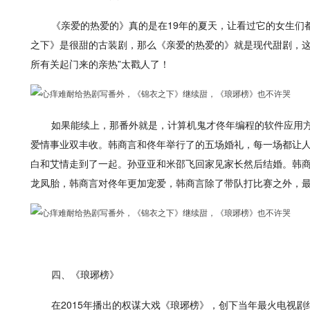
《亲爱的热爱的》真的是在19年的夏天，让看过它的女生们
之下》是很甜的古装剧，那么《亲爱的热爱的》就是现代甜剧，这
所有关起门来的亲热”太戳人了！
如果能续上，那番外就是，计算机鬼才佟年编程的软件应用
爱情事业双丰收。韩商言和佟年举行了的五场婚礼，每一场都让
白和艾情走到了一起。孙亚亚和米邵飞回家见家长然后结婚。韩
龙凤胎，韩商言对佟年更加宠爱，韩商言除了带队打比赛之外，
四、《琅琊榜》
在2015年播出的权谋大戏《琅琊榜》，创下当年最火电视剧