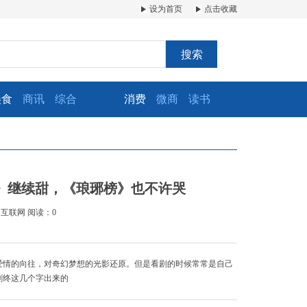
设为首页
点击收藏
搜索
美食
商讯
综合
消费
微商
读书
》继续甜，《琅琊榜》也不许哭
：互联网
阅读：0
爱情的向往，对奇幻梦想的光影还原。但是看剧的时候常常是自己
剧终这几个字出来的