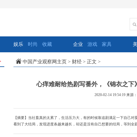
娱乐
时尚
收藏
企业
游戏
家具
中国产业观察网主页
>
财经
> 正文 >
>
心痒难耐给热剧写番外，《锦衣之下
2020-02-14 19:54:19
来源
【摘要】当社畜真的太累了，生活压力大，有的时候靠追剧满足一下自己对
看到了大结局，发现进度条越来越长，却还是没有自己想要的结局，等到全