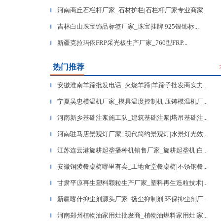
河南商丘石栏杆厂家_石材护栏|石栏杆厂家专业商家
▎
吉林白山珠宝饰品标签厂家_珠宝挂牌|925银饰标...
▎
新疆克拉玛依FRP采光板生产厂家_760型FRP...
▎
热门推荐
安徽淮南羊蹄批发电话_火烧羊蹄|羊蹄子批发商实力...
▎
宁夏吴忠模温机厂家_模具温度控制机|压铸模温机厂...
▎
河南新乡基础注浆施工队_建筑基础注浆|塔吊基础注...
▎
河南驻马店景观灯厂家_现代简约景观灯|水景灯光效...
▎
江苏连云港旋耕起垄播种机销售厂家_旋耕起垄机|白...
▎
安徽铜陵餐桌椅哪里有卖_工地食堂餐桌椅|不锈钢餐...
▎
甘肃平凉再生塑料颗粒生产厂家_塑料再生造粒技术|...
▎
新疆喀什抑尘剂源头厂家_扬尘抑制剂|环保抑尘剂厂...
▎
河南郑州植物油家用灶批发商_植物油燃料家用灶|家...
▎