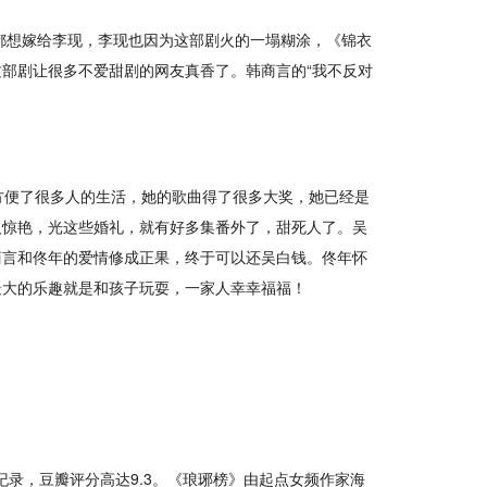
都想嫁给李现，李现也因为这部剧火的一塌糊涂，《锦衣
部剧让很多不爱甜剧的网友真香了。韩商言的“我不反对
方便了很多人的生活，她的歌曲得了很多大奖，她已经是
人惊艳，光这些婚礼，就有好多集番外了，甜死人了。吴
商言和佟年的爱情修成正果，终于可以还吴白钱。佟年怀
最大的乐趣就是和孩子玩耍，一家人幸幸福福！
纪录，豆瓣评分高达9.3。《琅琊榜》由起点女频作家海