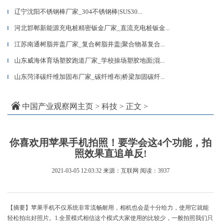
辽宁沈阳不锈钢棒厂家_304不锈钢棒|SUS30...
▎
河北邯郸新能源充电桩精密钣金厂家_直流充电桩钣金...
▎
江苏南通树脂井盖厂家_复合树脂井盖|聚合物基复合...
▎
山东威海体育场塑胶跑道厂家_学校操场塑胶地面|混...
▎
山东菏泽碳纤维加固布厂家_碳纤维布|桥梁加固碳纤...
▎
中国产业观察网主页
>
科技
> 正文 >
你喜欢用苹果手机拍照！要学会这4个功能，拍
照效果直追单反!
2021-03-05 12:03:32
来源：互联网
阅读：3937
【摘要】苹果手机不仅系统非常流畅耐用，相机也会是十分给力，使用它就能
轻松拍出好照片。1.全景模式相信这个模式大家使用的比较少，一般拍照我们只