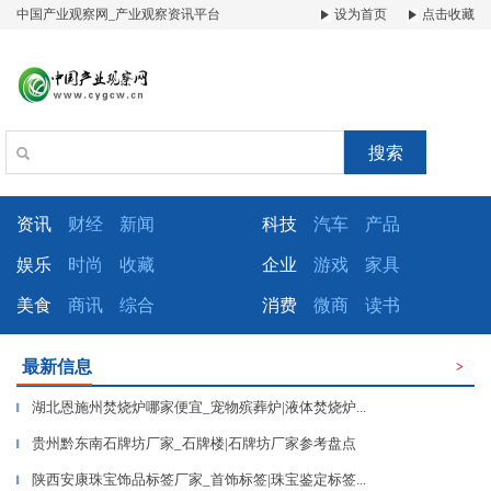
中国产业观察网_产业观察资讯平台
设为首页
点击收藏
搜索
资讯
财经
新闻
科技
汽车
产品
娱乐
时尚
收藏
企业
游戏
家具
美食
商讯
综合
消费
微商
读书
最新信息
>
湖北恩施州焚烧炉哪家便宜_宠物殡葬炉|液体焚烧炉...
▎
贵州黔东南石牌坊厂家_石牌楼|石牌坊厂家参考盘点
▎
陕西安康珠宝饰品标签厂家_首饰标签|珠宝鉴定标签...
▎