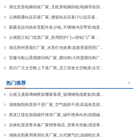
湖北宜昌电梯回收厂家_无机房电梯回收|电梯导轨回...
▎
云南昭通钛反应釜厂家_搪瓷钛反应釜|TA2反应釜...
▎
新疆克拉玛依砼泵配件多少钱_不锈钢冲压弯管|地泵...
▎
云南怒江铅门优质厂家_医用防护门|ct室铅门厂家...
▎
湖北荆州景观灯厂家_水景灯光效果|道路景观照明厂...
▎
安徽马鞍山景观膜结构厂家_膜结构|大跨度膜结构厂...
▎
四川广元太空舱上下床厂商_员工宿舍太空舱床|太空...
▎
热门推荐
>
云南玉溪玻璃钢桥架哪家靠谱_玻璃钢电缆桥架|防腐...
▎
湖南衡阳热泵烘干房厂家_空气能烘干房|高温热泵烘...
▎
黑龙江绥化加固碳纤维布厂家_碳纤维单向布|加固碳...
▎
吉林松原沥青木板厂家销售电话_沥青木丝板|浸沥青...
▎
湖南岳阳家用商用灶具厂家_台式燃气灶|油烟机灶具...
▎