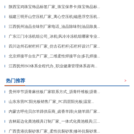
陕西宝鸡珠宝饰品标签厂家_珠宝保养卡|珠宝饰品标...
▎
福建三明开山空压机厂家_离心空压机|磁悬浮空压机...
▎
江西抚州油品去味剂厂家电话_油品除味剂|油品除臭...
▎
广东江门冷冻机组公司_冰机|风冷冷冻机组哪家专业...
▎
四川达州石材栏杆厂家_仿古石栏杆|石栏杆设计厂家...
▎
北京焊接平台生产厂家_二维柔性焊接平台|多孔焊接...
▎
江西抚州ISO体系全程代办_职业健康管理体系咨询...
▎
热门推荐
>
贵州毕节沥青麻丝板厂家联系方式_沥青纤维板|沥青...
▎
山东东营PC阳光板销售厂家_PC四层阳光板|温室...
▎
内蒙古呼伦贝尔羊蹄供应商_卤香羊蹄|火烧羊蹄厂家...
▎
吉林延边化粪池模具订制厂家_一体式化粪池模具|三...
▎
广西贵港抗裂砂浆厂家_柔性抗裂砂浆|修补抗裂砂浆...
▎