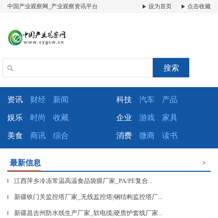
中国产业观察网_产业观察资讯平台
设为首页
点击收藏
搜索
资讯
财经
新闻
科技
汽车
产品
娱乐
时尚
收藏
企业
游戏
家具
美食
商讯
综合
消费
微商
读书
最新信息
>
江西萍乡冷冻常温高温食品袋膜厂家_PA/PE复合...
▎
新疆铁门关监控塔厂家_无线监控塔|钢结构监控塔厂...
▎
新疆昌吉州防水线生产厂家_软电缆|硬质护套线厂家...
▎