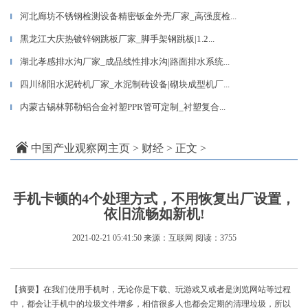
河北廊坊不锈钢检测设备精密钣金外壳厂家_高强度检...
▎
黑龙江大庆热镀锌钢跳板厂家_脚手架钢跳板|1.2...
▎
湖北孝感排水沟厂家_成品线性排水沟|路面排水系统...
▎
四川绵阳水泥砖机厂家_水泥制砖设备|砌块成型机厂...
▎
内蒙古锡林郭勒铝合金衬塑PPR管可定制_衬塑复合...
▎
中国产业观察网主页
>
财经
> 正文 >
手机卡顿的4个处理方式，不用恢复出厂设置，
依旧流畅如新机!
2021-02-21 05:41:50
来源：互联网
阅读：3755
【摘要】在我们使用手机时，无论你是下载、玩游戏又或者是浏览网站等过程
中，都会让手机中的垃圾文件增多，相信很多人也都会定期的清理垃圾，所以