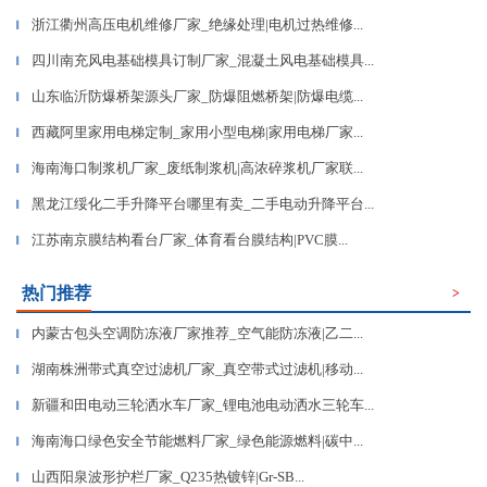
浙江衢州高压电机维修厂家_绝缘处理|电机过热维修...
▎
四川南充风电基础模具订制厂家_混凝土风电基础模具...
▎
山东临沂防爆桥架源头厂家_防爆阻燃桥架|防爆电缆...
▎
西藏阿里家用电梯定制_家用小型电梯|家用电梯厂家...
▎
海南海口制浆机厂家_废纸制浆机|高浓碎浆机厂家联...
▎
黑龙江绥化二手升降平台哪里有卖_二手电动升降平台...
▎
江苏南京膜结构看台厂家_体育看台膜结构|PVC膜...
▎
热门推荐
>
内蒙古包头空调防冻液厂家推荐_空气能防冻液|乙二...
▎
湖南株洲带式真空过滤机厂家_真空带式过滤机|移动...
▎
新疆和田电动三轮洒水车厂家_锂电池电动洒水三轮车...
▎
海南海口绿色安全节能燃料厂家_绿色能源燃料|碳中...
▎
山西阳泉波形护栏厂家_Q235热镀锌|Gr-SB...
▎