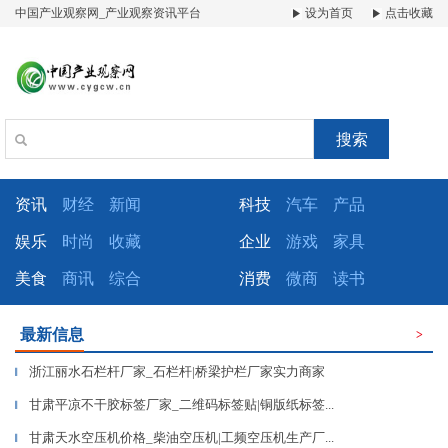
中国产业观察网_产业观察资讯平台
设为首页
点击收藏
搜索
资讯
财经
新闻
科技
汽车
产品
娱乐
时尚
收藏
企业
游戏
家具
美食
商讯
综合
消费
微商
读书
最新信息
>
浙江丽水石栏杆厂家_石栏杆|桥梁护栏厂家实力商家
▎
甘肃平凉不干胶标签厂家_二维码标签贴|铜版纸标签...
▎
甘肃天水空压机价格_柴油空压机|工频空压机生产厂...
▎