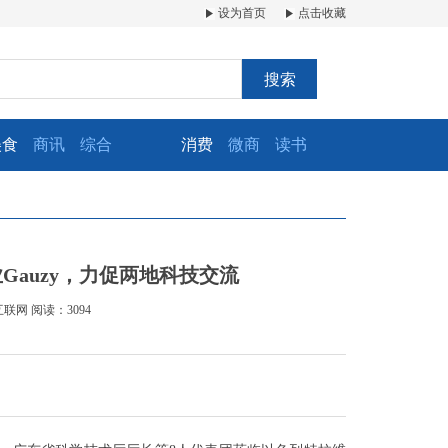
设为首页
点击收藏
搜索
美食
商讯
综合
消费
微商
读书
auzy，力促两地科技交流
互联网
阅读：3094