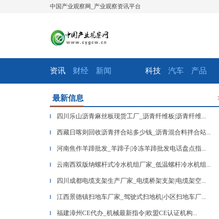
中国产业观察网_产业观察资讯平台
资讯
财经
新闻
科技
汽车
产品
最新信息
四川乐山沥青麻丝板现货工厂_沥青纤维板|沥青纤维...
▎
西藏日喀则回收沥青拌合站多少钱_沥青混合料拌合站...
▎
河南焦作羊蹄批发_羊蹄子|冷冻羊蹄批发电话盘点指...
▎
云南西双版纳螺杆式冷水机组厂家_低温螺杆冷水机组...
▎
四川成都电缆支架生产厂家_电缆桥架支架|电缆架空...
▎
江西景德镇扫地车厂家_驾驶式扫地机|小区扫地车厂...
▎
福建漳州CE代办_机械最新指令|欧盟CE认证机构...
▎