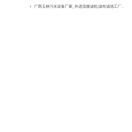
广西玉林污水设备厂家_外进流微滤机|滤布滤池工厂...
▎