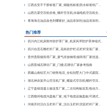
江西吉安不干胶标签厂家_铜版纸标签|防水标签纸厂...
▎
山西吕梁空压机价格_螺杆空压机|永磁电机空压机生...
▎
青海海北油品改色剂哪家好_油品添加剂|油品添加剂...
▎
热门推荐
四川内江机床附件防护罩厂家_机床风琴防护罩伸缩式...
▎
四川自贡石雕栏杆厂家_花岗岩护栏|石栏杆安装厂家...
▎
贵州贵阳烟筒塔厂家_废气排放钢塔|烟筒塔厂家优选...
▎
山西晋城石牌坊厂家_门楼|石牌坊厂家参考指南
▎
西藏山南铝艺大门销售电话_全铝别墅大门|中式庭院...
▎
湖北神农架开山空压机厂家_螺旋式空压机|螺杆空压...
▎
辽宁盘锦混凝土输送泵厂家_二次结构输送泵|电动力...
▎
江西赣州电缆沟盖板厂家_地下电缆设施盖板|可调式...
▎
河南开封汉白玉栏杆厂家_汉白玉栏杆|宫廷栏杆厂家...
▎