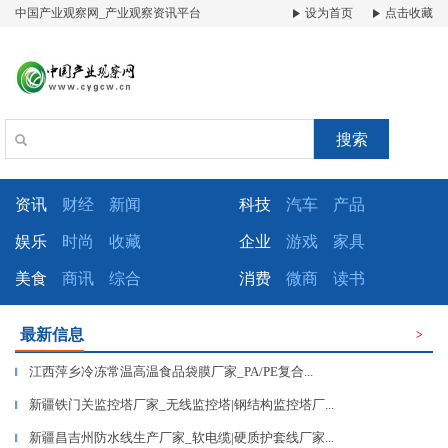
中国产业观察网_产业观察资讯平台
设为首页
点击收藏
搜索
资讯
财经
新闻
科技
汽车
产品
娱乐
时尚
收藏
企业
游戏
家具
美食
商讯
综合
消费
微商
读书
最新信息
>
江西萍乡冷冻常温高温食品袋膜厂家_PA/PE复合...
▎
新疆铁门关监控塔厂家_无线监控塔|钢结构监控塔厂...
▎
新疆昌吉州防水线生产厂家_软电缆|硬质护套线厂家...
▎