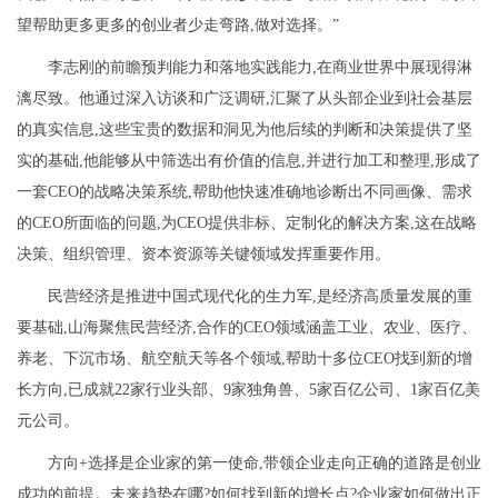
望帮助更多更多的创业者少走弯路,做对选择。”
李志刚的前瞻预判能力和落地实践能力,在商业世界中展现得淋
漓尽致。他通过深入访谈和广泛调研,汇聚了从头部企业到社会基层
的真实信息,这些宝贵的数据和洞见为他后续的判断和决策提供了坚
实的基础,他能够从中筛选出有价值的信息,并进行加工和整理,形成了
一套CEO的战略决策系统,帮助他快速准确地诊断出不同画像、需求
的CEO所面临的问题,为CEO提供非标、定制化的解决方案,这在战略
决策、组织管理、资本资源等关键领域发挥重要作用。
民营经济是推进中国式现代化的生力军,是经济高质量发展的重
要基础,山海聚焦民营经济,合作的CEO领域涵盖工业、农业、医疗、
养老、下沉市场、航空航天等各个领域,帮助十多位CEO找到新的增
长方向,已成就22家行业头部、9家独角兽、5家百亿公司、1家百亿美
元公司。
方向+选择是企业家的第一使命,带领企业走向正确的道路是创业
成功的前提。未来趋势在哪?如何找到新的增长点?企业家如何做出正