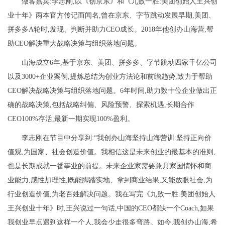
做客嘉宾:李志刚,以《创京东》和《九败一胜:美团创始人王兴创
业十年》两本官方传记而闻名,曾在京东、字节跳动发展早期,美团、
拼多多A轮时,发现、判断并助力CEO成长。2018年他创办山海营,帮
助CEO解决重大战略决策与组织落地问题。
山海成立6年,基于京东、美团、拼多多、字节跳动四家千亿公司
以及3000+企业案例,提炼总结为创业方法论和前瞻趋势,致力于帮助
CEO解决战略决策与组织落地问题。6年时间,助力数十位企业做出正
确的战略决策,包括战略纠偏、风险预警、探索机遇,长期合作
CEO100%存活,最新一期实现100%盈利。
李志刚在节目中分享到:“我创办山海坚持山海营训:坚持正向价
值观,为国家、社会创造价值。我相信这是未来创业的最基本的准则,
也是长期成就一番事业的前提。未来企业家需要兼具家国情怀和商
业能力,感性加理性,既能脚踏实地、拿到商业结果,又能放眼社会,为
行业创造价值,为老百姓解决问题。我在写完《九败一胜:美团创始人
王兴创业十年》时,王兴说过一句话,中国的CEO都缺一个Coach,如果
我创业早点遇到这样一个人,我会少走很多弯路。如今,我创办山海,希