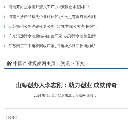
河南开封止水铜片源头工厂_T2紫铜止水|国标T2...
▎
海南三沙产品检测企业认证代办中心_有毒有害检测|...
▎
江苏扬州公司注销变更公司_公司注销|公司注册公司...
▎
广东清远污水池膜结构加盖厂家_拱形污水池加盖|污...
▎
江苏南京二手电梯回收厂家_旧电梯拆除回收|电梯轿...
▎
中国产业观察网主页
>
资讯
> 正文 >
山海创办人李志刚：助力创业 成就传奇
2024-08-13 11:44:16
来源：互联网
阅读：-
【摘要】