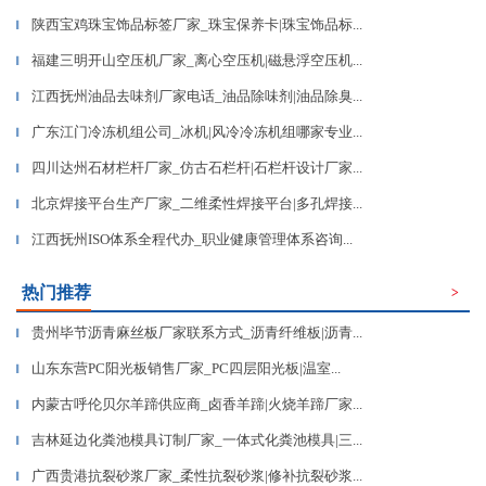
陕西宝鸡珠宝饰品标签厂家_珠宝保养卡|珠宝饰品标...
▎
福建三明开山空压机厂家_离心空压机|磁悬浮空压机...
▎
江西抚州油品去味剂厂家电话_油品除味剂|油品除臭...
▎
广东江门冷冻机组公司_冰机|风冷冷冻机组哪家专业...
▎
四川达州石材栏杆厂家_仿古石栏杆|石栏杆设计厂家...
▎
北京焊接平台生产厂家_二维柔性焊接平台|多孔焊接...
▎
江西抚州ISO体系全程代办_职业健康管理体系咨询...
▎
热门推荐
>
贵州毕节沥青麻丝板厂家联系方式_沥青纤维板|沥青...
▎
山东东营PC阳光板销售厂家_PC四层阳光板|温室...
▎
内蒙古呼伦贝尔羊蹄供应商_卤香羊蹄|火烧羊蹄厂家...
▎
吉林延边化粪池模具订制厂家_一体式化粪池模具|三...
▎
广西贵港抗裂砂浆厂家_柔性抗裂砂浆|修补抗裂砂浆...
▎