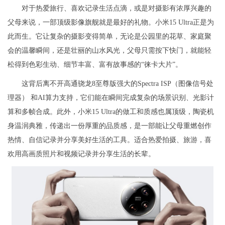
对于热爱旅行、喜欢记录生活点滴，或是对摄影有浓厚兴趣的
父母来说，一部顶级影像旗舰就是最好的礼物。小米15 Ultra正是为
此而生。它让复杂的摄影变得简单，无论是公园里的花草、家庭聚
会的温馨瞬间，还是壮丽的山水风光，父母只需按下快门，就能轻
松得到色彩生动、细节丰富、富有故事感的“徕卡大片”。
这背后离不开高通骁龙8至尊版强大的Spectra ISP（图像信号处
理器） 和AI算力支持，它们能在瞬间完成复杂的场景识别、光影计
算和多帧合成。此外，小米15 Ultra的做工和质感也属顶级，陶瓷机
身温润典雅，传递出一份厚重的品质感，是一部能让父母重燃创作
热情、自信记录并分享美好生活的工具。适合热爱拍摄、旅游，喜
欢用高画质照片和视频记录并分享生活的长辈。