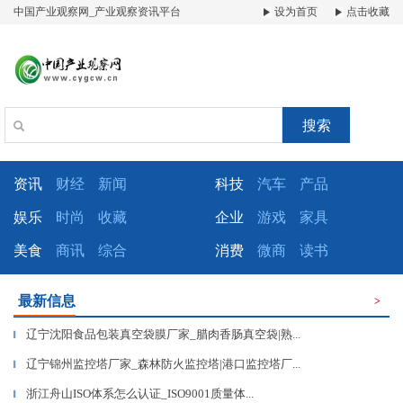
中国产业观察网_产业观察资讯平台
设为首页
点击收藏
搜索
资讯
财经
新闻
科技
汽车
产品
娱乐
时尚
收藏
企业
游戏
家具
美食
商讯
综合
消费
微商
读书
最新信息
>
辽宁沈阳食品包装真空袋膜厂家_腊肉香肠真空袋|熟...
▎
辽宁锦州监控塔厂家_森林防火监控塔|港口监控塔厂...
▎
浙江舟山ISO体系怎么认证_ISO9001质量体...
▎