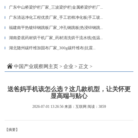
广东中山桥梁护栏厂家_三波梁护栏|金属桥梁护栏厂...
▎
广东清远净化工程优质厂家_手工岩棉净化板|手工玻...
▎
福建南平热镀锌钢跳板厂家_冲孔钢跳板|热浸锌钢跳...
▎
湖南娄底药材烘干机厂家_药材清洗烘干流水线|低温...
▎
湖北随州碳纤维加固布厂家_300g碳纤维布|抗震...
▎
中国产业观察网主页
>
企业
> 正文 >
送爸妈手机该怎么选？这几款机型，让关怀更
显高端与贴心
2026-07-01 13:26:56
来源：互联网
阅读：3859
【摘要】