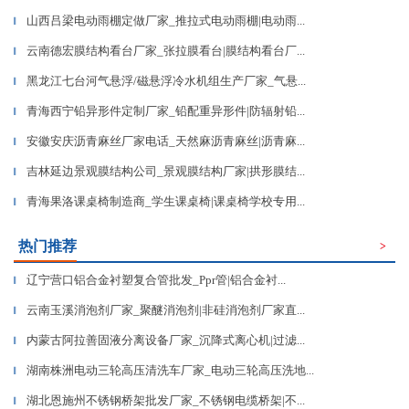
山西吕梁电动雨棚定做厂家_推拉式电动雨棚|电动雨...
▎
云南德宏膜结构看台厂家_张拉膜看台|膜结构看台厂...
▎
黑龙江七台河气悬浮/磁悬浮冷水机组生产厂家_气悬...
▎
青海西宁铅异形件定制厂家_铅配重异形件|防辐射铅...
▎
安徽安庆沥青麻丝厂家电话_天然麻沥青麻丝|沥青麻...
▎
吉林延边景观膜结构公司_景观膜结构厂家|拱形膜结...
▎
青海果洛课桌椅制造商_学生课桌椅|课桌椅学校专用...
▎
热门推荐
>
辽宁营口铝合金衬塑复合管批发_Ppr管|铝合金衬...
▎
云南玉溪消泡剂厂家_聚醚消泡剂|非硅消泡剂厂家直...
▎
内蒙古阿拉善固液分离设备厂家_沉降式离心机|过滤...
▎
湖南株洲电动三轮高压清洗车厂家_电动三轮高压洗地...
▎
湖北恩施州不锈钢桥架批发厂家_不锈钢电缆桥架|不...
▎