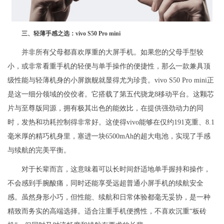
三、轻薄手感之选：vivo S50 Pro mini
并非所有父母都喜欢厚重的大屏手机。如果您的父母手型较
小，或非常看重手机的轻便与单手操作的便捷性，那么一款兼具顶
级性能与轻薄机身的小屏旗舰就显得尤为珍贵。vivo S50 Pro mini正
是这一细分领域的佼佼者。它搭载了第五代骁龙8移动平台。这颗芯
片与至尊版同源，拥有极其出色的能效比，在提供强劲动力的同
时，发热和功耗控制得非常好。这使得vivo能够在仅约191克重、8.1
毫米厚的精巧机身里，塞进一块6500mAh的超大电池，实现了手感
与续航的完美平衡。
对于长辈而言，这意味着可以长时间舒适地单手握持和操作，
不会感到手腕酸痛，同时还能享受远超普通小屏手机的续航安全
感。虽然身形小巧，但性能、续航和日常体验都毫无妥协，是一种
精致而务实的高端选择。适合注重手机便携性，不喜欢沉重“板砖