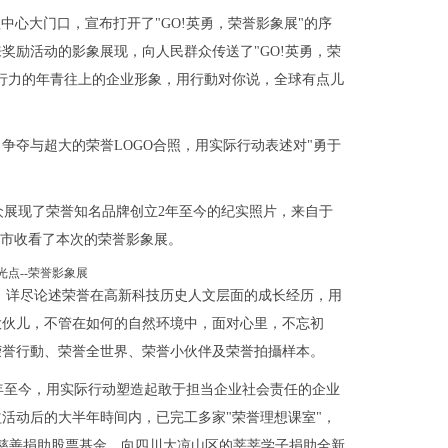
理中心大门口，宣布打开了"GO!英勇，荣誉影象展"的序
奖励活动的影象展现，向人民群众传送了"GO!英勇，荣
行力的年青往上的企业形象，用行動对你说，全球有点儿
争夺与超大的荣誉LOGO合照，用实际行动表述对"勇于
众展现了荣誉知名品牌创立2年至今的纪实照片，来自于
京市收看了本次的荣誉影象展。
著作，详尽论述荣誉在高新科技历史人文层面的成长经历，用
大伙儿，不管在如何的自然环境中，面对心里，不忘初
荣誉行動、荣誉全世界、荣誉小伙伴及荣誉拍攝样本。
年至今，用实际行动塑造起敢于担当企业社会责任的企业
益活动后的大半年時间内，已完工多家"荣誉理想课室"，
慈善捐助股票基金，向四川大凉山区的莘莘学子捐助全新