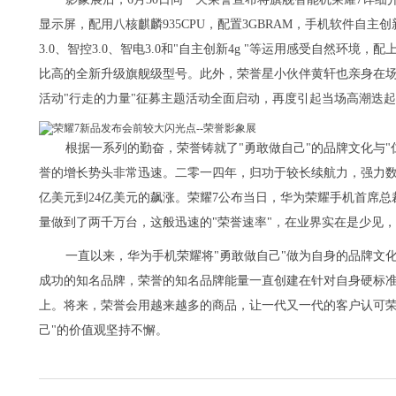
显示屏，配用八核麒麟935CPU，配置3GBRAM，手机软件自主创
3.0、智控3.0、智电3.0和"自主创新4g "等运用感受自然环境
比高的全新升级旗舰级型号。此外，荣誉星小伙伴黄轩也亲身在场
活动"行走的力量"征募主题活动全面启动，再度引起当场高潮迭
根据一系列的勤奋，荣誉铸就了"勇敢做自己"的品牌文化与
誉的增长势头非常迅速。二零一四年，归功于较长续航力，强力数
亿美元到24亿美元的飙涨。荣耀7公布当日，华为荣耀手机首席总
量做到了两千万台，这般迅速的"荣誉速率"，在业界实在是少见
一直以来，华为手机荣耀将"勇敢做自己"做为自身的品牌文
成功的知名品牌，荣誉的知名品牌能量一直创建在针对自身硬标
上。将来，荣誉会用越来越多的商品，让一代又一代的客户认可荣
己"的价值观坚持不懈。