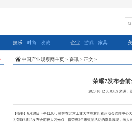
娱乐
时尚
收藏
企业
游戏
家具
中国产业观察网主页
>
资讯
> 正文 >
>
荣耀7发布会前
2020-10-12 05:03:09
来源：
【摘要】6月30日下午12:00，荣誉在北京工业大学奥林匹克运动会管理中心
为荣耀7新品发布会前较大闪光点，借荣誉2年来奖励活动的影象展现，向人