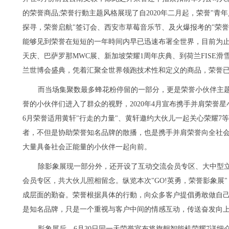
的荣誉商品;荣誉行動主题风格展现了自2020年二月起，荣誉"青
探寻，荣誉启航"签订会、西安市草莓音乐节、及火爆报考的"荣誉
能够见到荣誉在短短的一年時间内早已迅速布署全世界，目前为止已
天庆、巴萨罗那MWC展、新加坡荣耀1周年庆典、到荷兰FISE滑雪
兰世博会盛典，凭着汇聚全世界领跑技术性和定义的商品，荣誉
而当场集聚数最多蜂花粉停留的一部分，更是荣誉小伙伴主题
誉的小伙伴们进入了群众的视野，2020年4月宣布携手并肩荣誉
6月荣誉适用黄轩"行走的力量"、黄轩邀约大伙儿一起关心荣耀7
者，不但是协助荣誉知名品牌的散播，也是携手并肩荣誉向全社会
大量具备社会正能量的小伙伴一起向前。
除影象展现一部分外，还开设了互动交流会员专区、大中型立体式h
会员专区，共大伙儿照相留念。纵览本次"GO!英勇，荣誉影象展
成层面的勤奋。荣誉根据具体的行動，向众多客户提倡勇敢做自
是知名品牌，只是一个重视与客户中间的情感互动，传送奋发向
影象展后，6月30日同一天荣誉宣布将旗舰智能机荣耀7详细介