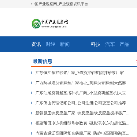
中国产业观察网_产业观察资讯平台
资讯
财经
新闻
科技
汽车
产品
最新信息
江苏镇江预拌砂浆厂家_M5预拌砂浆|湿拌砂浆厂家...
▎
广西防城港沥青麻丝厂家地址_黄麻沥青麻丝|天然麻...
▎
广东汕尾旋耕起垄播种机厂商_小型旋耕起垄机|大豆...
▎
广东佛山代理记账公司_公司注册|公司变更公司推荐
▎
新疆昆玉钛反应釜厂家_钛反应釜|钛反应釜搅拌器厂...
▎
福建莆田冷冻机组型号参数表_磁悬浮冷冻机|超低温...
▎
内蒙古通辽高阻隔复合袋膜厂家_防静电高阻隔袋|真...
▎