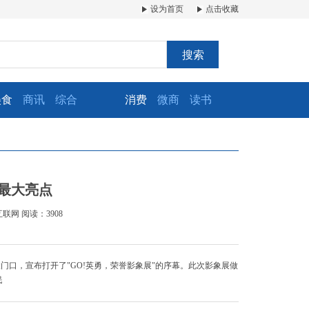
设为首页
点击收藏
搜索
美食
商讯
综合
消费
微商
读书
最大亮点
互联网
阅读：3908
大门口，宣布打开了"GO!英勇，荣誉影象展"的序幕。此次影象展做
民