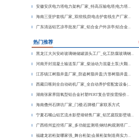
安徽安庆电力塔电力架构厂家_特高压输电塔|电力塔...
▎
海南三亚护套线厂家_双绞线|防电击护套线生产厂家...
▎
广东清远铝艺凉亭批发厂家_铝合金户外凉亭|铝合金...
▎
热门推荐
黑龙江大兴安岭玻璃钢储罐源头工厂_化工防腐玻璃钢...
▎
河南开封混凝土输送泵厂家_柴油动力混凝土泵|大颗...
▎
江苏镇江树脂井盖厂家_防盗树脂井盖|方形树脂井盖...
▎
西藏日喀则全自动砖机厂家_全自动养护窑配套设备|...
▎
湖南张家界阻氧型铝合金衬塑PERT复合管按需报价...
▎
海南儋州石牌坊厂家_门楼|石牌楼厂家联系方式
▎
宁夏石嘴山铝艺流水影壁墙销售厂家_铝艺庭院影壁墙...
▎
广西梧州监控塔厂家_多功能监测塔|钢结构观测塔厂...
▎
福建龙岩桁架哪家强_舞台桁架|会展桁架制造商实力...
▎