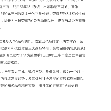
新层面，配用EMUI3.1系统、出示聪慧三网通、智像
，配上2499元三网通版本号的平价价钱，荣耀7变成具有超性价
，除开为当日荣耀7的公布助推以外，仍在当场公布慈善
起。
"仁者爱人"的品牌调性。依靠出色品牌文化的支撑点，荣
据信号和优质质量三大商品特性，荣誉完成销售总额从1
裁赵明也发布了华为荣耀手机2020年上半年度全世界销售
，更没法效仿。
化，与年青人完成共鸣点与使用价值认可。做为一个取得
准的持续发展趋势，及其针对社会发展的持续感恩回馈以
誉的知名品牌精神实质，用具体的行動将"勇敢做自