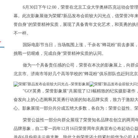
6月30日下午12:00，荣誉在北京工业大学奥林匹克运动会管
幕。此次影象展做为荣耀7新品发布会前较大闪光点，借荣誉2年来
誉自身"的荣誉精神实质，展现了具备青年文化艺术，和英勇的执
不一样。
>
国际电影节当日，当场氛围上涨，千余名"蜂花粉"前去参展，
挑戰一切艰难，完成自身"荣誉精神实质的认同。
做为一个具备责任感的公司，荣誉在本次的影象展上，向群
北京市、济南市等好几个高等学校的"蜂花粉"俱乐部队也赶到北
"GO!英勇，荣誉影象展"共展现了121幅精致的纪实摄影
奋发向上的心态阐释其英勇行动派的知名品牌实质，致力于激励
心。影象展现一部分共分成五绝大多数，各自为：荣誉公益性、
荣誉公益性一部分向群众展现了荣誉知名品牌在创立的两周
品牌形象，自二零一四年12月16日荣誉周年庆典宣布公布起动公
并在6月份前去云南支教，除此之外荣誉还十指紧扣前华为公司人