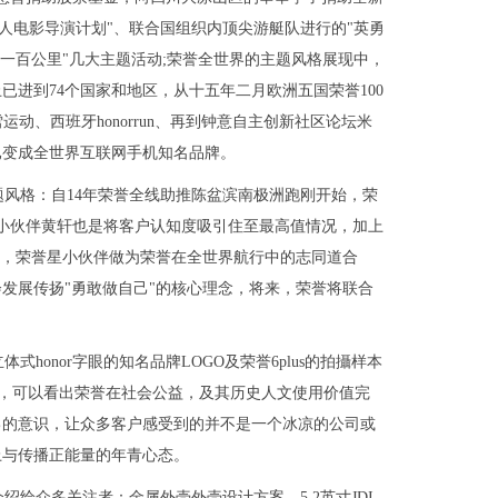
年人电影导演计划"、联合国组织内顶尖游艇队进行的"英勇
一百公里"几大主题活动;荣誉全世界的主题风格展现中，
进到74个国家和地区，从十五年二月欧洲五国荣誉100
运动、西班牙honorrun、再到钟意自主创新社区论坛米
已变成全世界互联网手机知名品牌。
风格：自14年荣誉全线助推陈盆滨南极洲跑刚开始，荣
星小伙伴黄轩也是将客户认知度吸引住至最高值情况，加上
等，荣誉星小伙伴做为荣誉在全世界航行中的志同道合
发展传扬"勇敢做自己"的核心理念，将来，荣誉将联合
onor字眼的知名品牌LOGO及荣誉6plus的拍攝样本
"，可以看出荣誉在社会公益，及其历史人文使用价值完
己的意识，让众多客户感受到的并不是一个冰凉的公司或
上与传播正能量的年青心态。
绍给众多关注者：金属外壳外壳设计方案，5.2英寸JDI