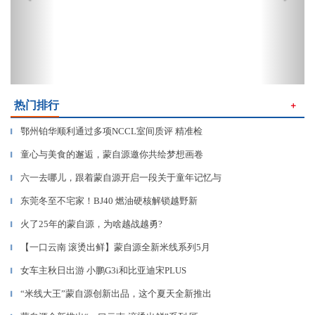
热门排行
＋
鄂州铂华顺利通过多项NCCL室间质评 精准检
▎
童心与美食的邂逅，蒙自源邀你共绘梦想画卷
▎
六一去哪儿，跟着蒙自源开启一段关于童年记忆与
▎
东莞冬至不宅家！BJ40 燃油硬核解锁越野新
▎
火了25年的蒙自源，为啥越战越勇?
▎
【一口云南 滚烫出鲜】蒙自源全新米线系列5月
▎
女车主秋日出游 小鹏G3i和比亚迪宋PLUS
▎
“米线大王”蒙自源创新出品，这个夏天全新推出
▎