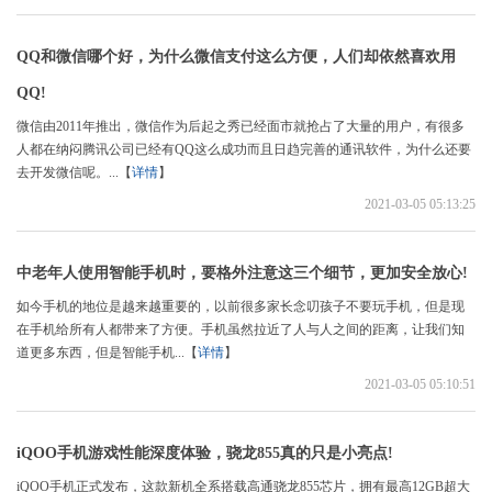
QQ和微信哪个好，为什么微信支付这么方便，人们却依然喜欢用
QQ!
微信由2011年推出，微信作为后起之秀已经面市就抢占了大量的用户，有很多
人都在纳闷腾讯公司已经有QQ这么成功而且日趋完善的通讯软件，为什么还要
去开发微信呢。...【
详情
】
2021-03-05 05:13:25
中老年人使用智能手机时，要格外注意这三个细节，更加安全放心!
如今手机的地位是越来越重要的，以前很多家长念叨孩子不要玩手机，但是现
在手机给所有人都带来了方便。手机虽然拉近了人与人之间的距离，让我们知
道更多东西，但是智能手机...【
详情
】
2021-03-05 05:10:51
iQOO手机游戏性能深度体验，骁龙855真的只是小亮点!
iQOO手机正式发布，这款新机全系搭载高通骁龙855芯片，拥有最高12GB超大