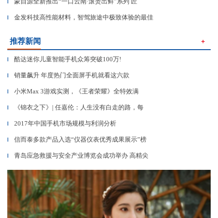
蒙自源全新推出“一口云南·滚烫出鲜”系列 匠
▎
金发科技高性能材料，智驾旅途中极致体验的最佳
▎
推荐新闻
＋
酷达迷你儿童智能手机众筹突破100万!
▎
销量飙升 年度热门全面屏手机就看这六款
▎
小米Max 3游戏实测，《王者荣耀》全特效满
▎
《锦衣之下》| 任嘉伦：人生没有白走的路，每
▎
2017年中国手机市场规模与利润分析
▎
信而泰多款产品入选“仪器仪表优秀成果展示”榜
▎
青岛应急救援与安全产业博览会成功举办 高精尖
▎