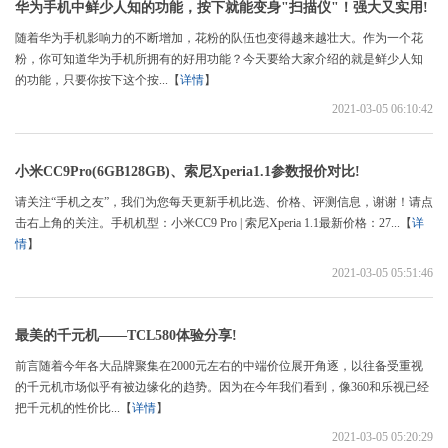
华为手机中鲜少人知的功能，按下就能变身"扫描仪"！强大又实用!
随着华为手机影响力的不断增加，花粉的队伍也变得越来越壮大。作为一个花
粉，你可知道华为手机所拥有的好用功能？今天要给大家介绍的就是鲜少人知
的功能，只要你按下这个按...【
详情
】
2021-03-05 06:10:42
小米CC9Pro(6GB128GB)、索尼Xperia1.1参数报价对比!
请关注“手机之友”，我们为您每天更新手机比选、价格、评测信息，谢谢！请点
击右上角的关注。手机机型：小米CC9 Pro | 索尼Xperia 1.1最新价格：27...【
详
情
】
2021-03-05 05:51:46
最美的千元机——TCL580体验分享!
前言随着今年各大品牌聚集在2000元左右的中端价位展开角逐，以往备受重视
的千元机市场似乎有被边缘化的趋势。因为在今年我们看到，像360和乐视已经
把千元机的性价比...【
详情
】
2021-03-05 05:20:29