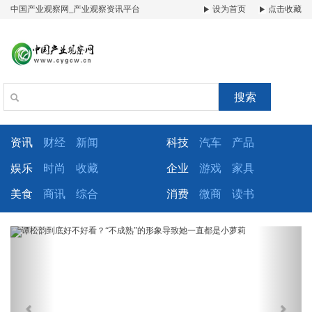
中国产业观察网_产业观察资讯平台
设为首页
点击收藏
搜索
资讯
财经
新闻
科技
汽车
产品
娱乐
时尚
收藏
企业
游戏
家具
美食
商讯
综合
消费
微商
读书
Previous
Next