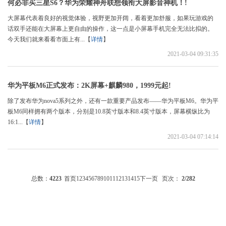
何必非买三星S6？华为荣耀神舟联想领衔大屏影音神机！!
大屏幕代表着良好的视觉体验，视野更加开阔，看着更加舒服，如果玩游戏的
话双手还能在大屏幕上更自由的操作，这一点是小屏幕手机完全无法比拟的。
今天我们就来看看市面上有...【
详情
】
2021-03-04 09:31:35
华为平板M6正式发布：2K屏幕+麒麟980，1999元起!
除了发布华为nova5系列之外，还有一款重要产品发布——华为平板M6。华为平
板M6同样拥有两个版本，分别是10.8英寸版本和8.4英寸版本，屏幕横纵比为
16:1...【
详情
】
2021-03-04 07:14:14
总数：
4223
首页
1
2
3
4
5
6
7
8
9
10
11
12
13
14
15
下一页
页次：
2
/282