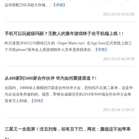
运存搭配256GB超大存储。...【
详情
】
2021-03-05 05:05:06
手机可以玩超级玛丽？无数人的童年游戏终于在手机端上线！!
昨日凌晨2016/12/16期待已久的《Super Mario run》在App Store正式登陆上线三
个月前iphone7发布会上原游戏制作人宫本茂亲就亲自...【
详情
】
2021-03-05 04:39:50
从400家到5000家合作伙伴 华为如何聚拢渠道？!
在国内，10000余人规模的IT渠道合作伙伴大会，恐怕找不出第二家来，这是华
为企业业务所做到的。据悉，即将在成都召开的2016华为中国合作伙伴大会将
迎来万人到场...【
详情
】
2021-03-04 15:04:35
三星又一全面屏！没丑刘海，却有丑下巴，网友：颜值还不如苹果