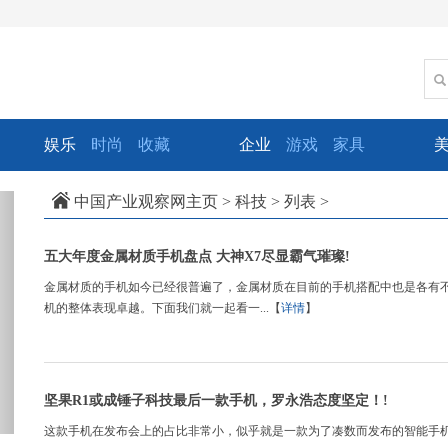
娱乐
时尚
收藏
企业
游戏
家具
xt
中国产业观察网主页
>
科技
> 列表 >
五大年度金属材质手机盘点 大神X7尽显霸气璀璨!
金属材质的手机如今已经很普遍了，金属材质在目前的手机搭配中也是各有
机的整体表现卓越。下面我们就一起看一...【
详情
】
坚果R1或成锤子科技最后一款手机，罗永浩态度坚定！!
这款手机在发布会上的占比非常小，似乎就是一款为了凑数而发布的智能手机