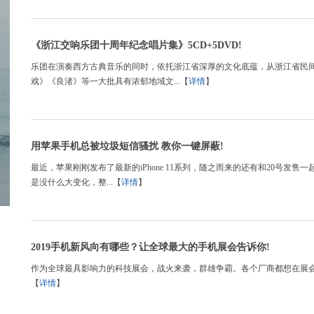
《浙江交响乐团十周年纪念唱片集》5CD+5DVD!
乐团在演奏西方古典音乐的同时，依托浙江省深厚的文化底蕴，从浙江省民间
戏》《良渚》等一大批具有浓郁地域文...【
详情
】
用苹果手机总被垃圾短信骚扰 教你一键屏蔽!
最近，苹果刚刚发布了最新的iPhone 11系列，随之而来的还有和20号发售
是没什么大变化，整...【
详情
】
2019手机新风向有哪些？让全球最大的手机展会告诉你!
作为全球最具影响力的科技展会，战火来袭，群雄争霸。各个厂商都想在展会
【
详情
】