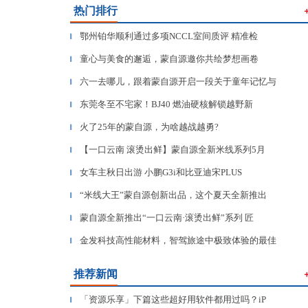
热门排行
鄂州铂华顺利通过多项NCCL室间质评 精准检
▎
童心与美食的邂逅，蒙自源邀你共绘梦想画卷
▎
六一去哪儿，跟着蒙自源开启一段关于童年记忆与
▎
东莞冬至不宅家！BJ40 燃油硬核解锁越野新
▎
火了25年的蒙自源，为啥越战越勇?
▎
【一口云南 滚烫出鲜】蒙自源全新米线系列5月
▎
女车主秋日出游 小鹏G3i和比亚迪宋PLUS
▎
“米线大王”蒙自源创新出品，这个夏天全新推出
▎
蒙自源全新推出“一口云南·滚烫出鲜”系列 匠
▎
金发科技高性能材料，智驾旅途中极致体验的最佳
▎
推荐新闻
「资源乐享」下篇这些超好用软件都用过吗？iP
▎