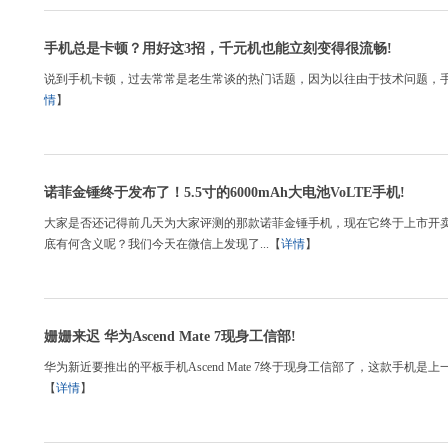
手机总是卡顿？用好这3招，千元机也能立刻变得很流畅!
说到手机卡顿，过去常常是老生常谈的热门话题，因为以往由于技术问题，手
情
】
诺菲金锤终于发布了！5.5寸的6000mAh大电池VoLTE手机!
大家是否还记得前几天为大家评测的那款诺菲金锤手机，现在它终于上市开
底有何含义呢？我们今天在微信上发现了...【
详情
】
姗姗来迟 华为Ascend Mate 7现身工信部!
华为新近要推出的平板手机Ascend Mate 7终于现身工信部了，这款手机是上一代Ma
【
详情
】