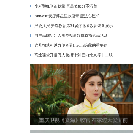
小米和红米的较量,真是傻傻分不清楚
▎
AnnaSui安娜苏星星款唇膏 魔法心愿 许
▎
展会播报|安道教育第34届河北省教育装备展示
▎
自主品牌VICI入围央视新媒体直播选品活动
▎
这几招就可以方便查看iPhone隐藏的重要信
▎
高途课堂开启万人校招计划 面向北京等十二城
▎