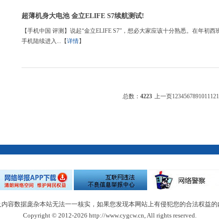
超薄机身大电池 金立ELIFE S7续航测试!
【手机中国 评测】说起“金立ELIFE S7”，想必大家应该十分熟悉。在年初西班
手机陆续进入...【
详情
】
总数：
4223
上一页
1
2
3
4
5
6
7
8
9
10
11
12
1
及内容数据庞杂本站无法一一核实，如果您发现本网站上有侵犯您的合法权益的
Copyright © 2012-2026 http://www.cygcw.cn, All rights reserved.