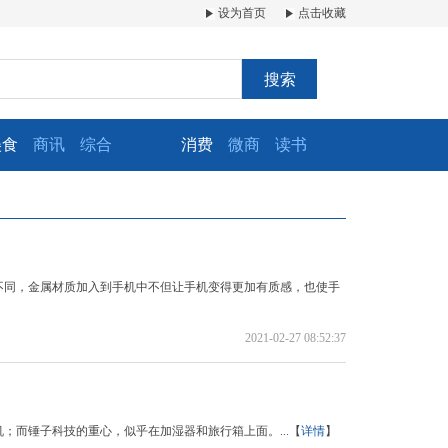
设为首页
点击收藏
搜索
美食
商讯
综合
消费
微商
读书
不同，金属材质加入到手机中不但让手机变得更加有质感，也使手
2021-02-27 08:52:37
；而锤子科技的重心，似乎在加湿器和旅行箱上面。...【
详情
】