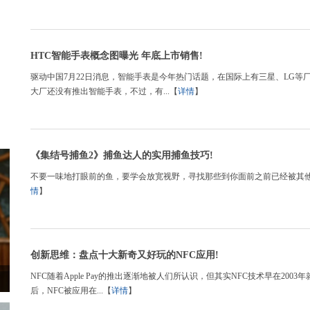
HTC智能手表概念图曝光 年底上市销售!
驱动中国7月22日消息，智能手表是今年热门话题，在国际上有三星、LG
大厂还没有推出智能手表，不过，有...【
详情
】
《集结号捕鱼2》捕鱼达人的实用捕鱼技巧!
不要一味地打眼前的鱼，要学会放宽视野，寻找那些到你面前之前已经被其他
情
】
创新思维：盘点十大新奇又好玩的NFC应用!
NFC随着Apple Pay的推出逐渐地被人们所认识，但其实NFC技术早在2
后，NFC被应用在...【
详情
】