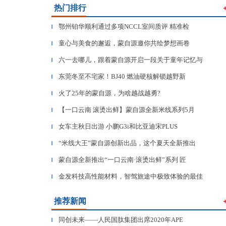
热门排行
鄂州铂华顺利通过多项NCCL室间质评 精准检
▎
童心与美食的邂逅，蒙自源邀你共绘梦想画卷
▎
六一去哪儿，跟着蒙自源开启一段关于童年记忆与
▎
东莞冬至不宅家！BJ40 燃油硬核解锁越野新
▎
火了25年的蒙自源，为啥越战越勇?
▎
【一口云南 滚烫出鲜】蒙自源全新米线系列5月
▎
女车主秋日出游 小鹏G3i和比亚迪宋PLUS
▎
“米线大王”蒙自源创新出品，这个夏天全新推出
▎
蒙自源全新推出“一口云南·滚烫出鲜”系列 匠
▎
金发科技高性能材料，智驾旅途中极致体验的最佳
▎
推荐新闻
同创未来——人民国肽集团出席2020年APE
▎