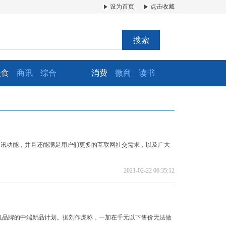
设为首页
点击收藏
搜索
美食
商讯
综合
消费
微商
读书
时通讯功能，并且还能满足用户们更多的互联网社交需求，以及广大
2021-02-22 06:35:12
手机品牌的中端新品计划。据刘作虎称，一加在千元以下售价无法做