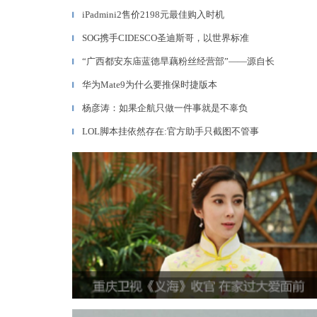
iPadmini2售价2198元最佳购入时机
▎
SOG携手CIDESCO圣迪斯哥，以世界标准
▎
“广西都安东庙蓝德旱藕粉丝经营部”——源自长
▎
华为Mate9为什么要推保时捷版本
▎
杨彦涛：如果企航只做一件事就是不辜负
▎
LOL脚本挂依然存在:官方助手只截图不管事
▎