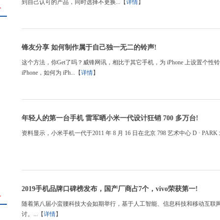
到自己认可的产品，同时选择不更换...【
详情
】
＋
锋友分享 如何制作属于自己独一无二的铃声!
这个方法，你Get了吗？威锋网讯，相比于其它手机，为 iPhone 上设置
iPhone，如何为 iPh...【
详情
】
年轻人的第一台手机 雷军晒小米一代设计狂销 700 多万台!
资料显示，小米手机一代于2011 年 8 月 16 日在北京 798 艺术中心 D · PARK
2019手机品牌口碑榜发布，国产厂商占7个，vivo荣获第一!
＋
随着第八届小蛮腰科技大会如期举行，基于人工智能、信息科技和移动互联
讨。...【
详情
】