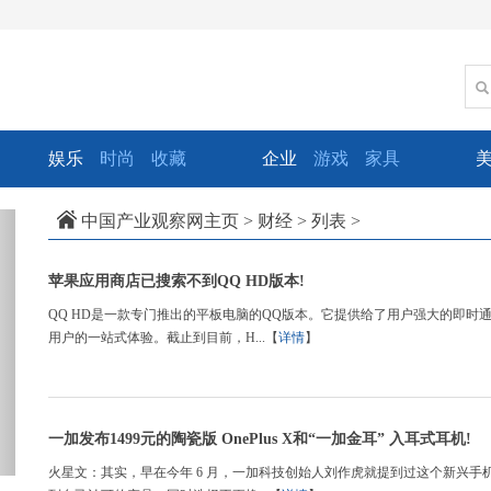
娱乐
时尚
收藏
企业
游戏
家具
xt
中国产业观察网主页
>
财经
> 列表 >
苹果应用商店已搜索不到QQ HD版本!
QQ HD是一款专门推出的平板电脑的QQ版本。它提供给了用户强大的即
用户的一站式体验。截止到目前，H...【
详情
】
一加发布1499元的陶瓷版 OnePlus X和“一加金耳” 入耳式耳机!
火星文：其实，早在今年 6 月，一加科技创始人刘作虎就提到过这个新兴