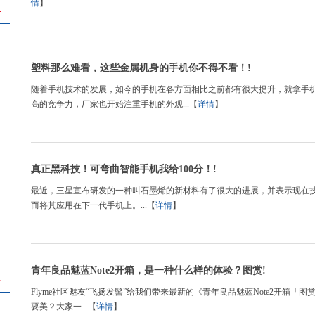
情
】
＋
塑料那么难看，这些金属机身的手机你不得不看！!
随着手机技术的发展，如今的手机在各方面相比之前都有很大提升，就拿手
高的竞争力，厂家也开始注重手机的外观...【
详情
】
真正黑科技！可弯曲智能手机我给100分！!
最近，三星宣布研发的一种叫石墨烯的新材料有了很大的进展，并表示现在
而将其应用在下一代手机上。...【
详情
】
青年良品魅蓝Note2开箱，是一种什么样的体验？图赏!
＋
Flyme社区魅友“飞扬发髻”给我们带来最新的《青年良品魅蓝Note2开箱「图赏
要美？大家一...【
详情
】