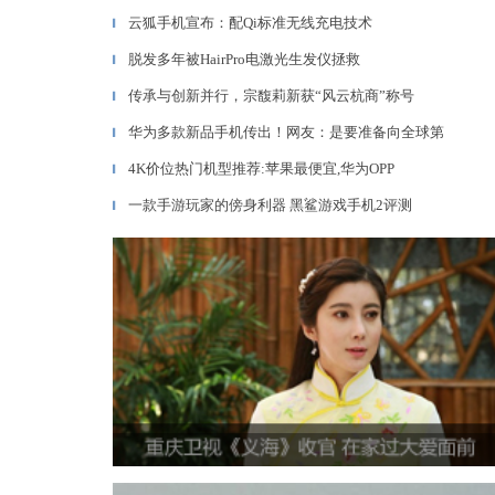
云狐手机宣布：配Qi标准无线充电技术
▎
脱发多年被HairPro电激光生发仪拯救
▎
传承与创新并行，宗馥莉新获“风云杭商”称号
▎
华为多款新品手机传出！网友：是要准备向全球第
▎
4K价位热门机型推荐:苹果最便宜,华为OPP
▎
一款手游玩家的傍身利器 黑鲨游戏手机2评测
▎