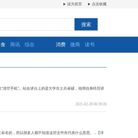
设为首页
点击收藏
搜索
美食
商讯
综合
消费
微商
读书
“清空手机”。站在讲台上的是大学生士兵崔硕，他用自身经历讲
2021-02-28 06:39:26
命名的，所以很多人都不知道这些文件夹代表什么意思。...【
详