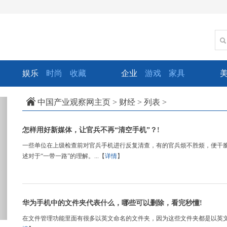
娱乐
时尚
收藏
企业
游戏
家具
xt
中国产业观察网主页
>
财经
> 列表 >
怎样用好新媒体，让官兵不再“清空手机”？!
一些单位在上级检查前对官兵手机进行反复清查，有的官兵烦不胜烦，便干脆
述对于“一带一路”的理解。...【
详情
】
华为手机中的文件夹代表什么，哪些可以删除，看完秒懂!
在文件管理功能里面有很多以英文命名的文件夹，因为这些文件夹都是以英文