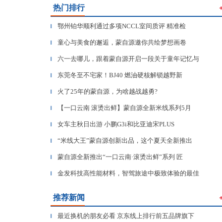
热门排行
鄂州铂华顺利通过多项NCCL室间质评 精准检
▎
童心与美食的邂逅，蒙自源邀你共绘梦想画卷
▎
六一去哪儿，跟着蒙自源开启一段关于童年记忆与
▎
东莞冬至不宅家！BJ40 燃油硬核解锁越野新
▎
火了25年的蒙自源，为啥越战越勇?
▎
【一口云南 滚烫出鲜】蒙自源全新米线系列5月
▎
女车主秋日出游 小鹏G3i和比亚迪宋PLUS
▎
“米线大王”蒙自源创新出品，这个夏天全新推出
▎
蒙自源全新推出“一口云南·滚烫出鲜”系列 匠
▎
金发科技高性能材料，智驾旅途中极致体验的最佳
▎
推荐新闻
最近换机的朋友必看 京东线上排行前五品牌旗下
▎