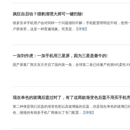
疯狂自启动？猎豹清理大师可一键扫除!
很多安卓手机用户会对同样一个问题感到不解：手机配置明明还不错，使用一
户群体里，这是一种普遍现象。究竟是...【
详情
】
一加刘作虎：一加手机用三星屏，因为三星是最牛的!
国产屏幕厂商京东方开启了国内第一条，全球第二条已经量产的第6代柔性AMO
现在单色的玻璃后盖过时了，有了这两款渐变色后盖不用买手机壳
第二种便是我们后盖的渐变色彩以及玻璃版的后盖，但是现在单色的玻璃已
色，慢慢的有很多手机厂商推出了专门配置...【
详情
】